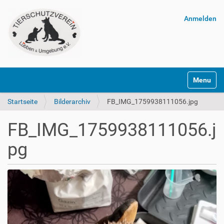
Anmelden
Navigatio
Startseite
Bilderarchiv
FB_IMG_1759938111056.jpg
FB_IMG_1759938111056.j
pg