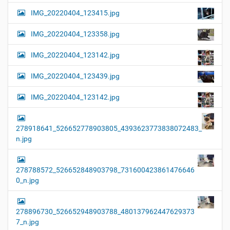
IMG_20220404_123415.jpg
IMG_20220404_123358.jpg
IMG_20220404_123142.jpg
IMG_20220404_123439.jpg
IMG_20220404_123142.jpg
278918641_526652778903805_4393623773838072483_
n.jpg
278788572_526652848903798_731600423861476646
0_n.jpg
278896730_526652948903788_480137962447629373
7_n.jpg