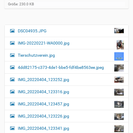
Z
Größe: 230.0 KB
e
i
g
e
B
DSC04935.JPG
N
i
a
l
IMG-20220221-WA0000.jpg
d
v
i
i
n
Tierschutzverein.jpg
v
g
o
4dd82175-c373-4de1-bbe5-fdf4be8563ee.jpeg
a
l
l
t
IMG_20220404_123252.jpg
e
i
r
G
o
IMG_20220404_123316.jpg
r
n
ö
IMG_20220404_123457.jpg
ß
e
…
IMG_20220404_123226.jpg
IMG_20220404_123341.jpg