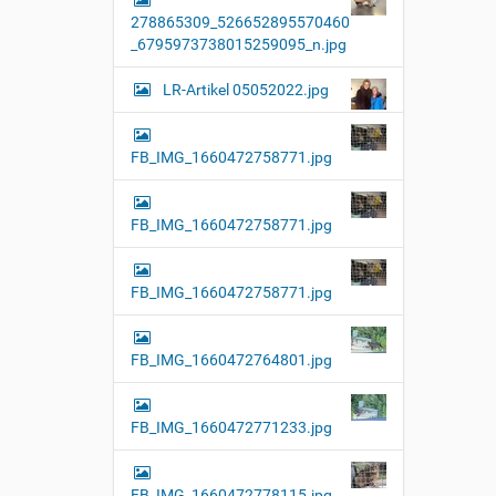
l
278865309_526652895570460
l
e
_6795973738015259095_n.jpg
r
G
LR-Artikel 05052022.jpg
r
ö
ß
e
FB_IMG_1660472758771.jpg
…
FB_IMG_1660472758771.jpg
FB_IMG_1660472758771.jpg
FB_IMG_1660472764801.jpg
FB_IMG_1660472771233.jpg
FB_IMG_1660472778115.jpg