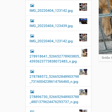
IMG_20220404_123142.jpg
IMG_20220404_123439.jpg
IMG_20220404_123142.jpg
278918641_526652778903805_
Z
Größe: 
4393623773838072483_n.jpg
e
i
g
e
278788572_526652848903798
B
_7316004238614766460_n.jpg
i
l
d
i
278896730_526652948903788
n
_4801379624476293737_n.jpg
v
o