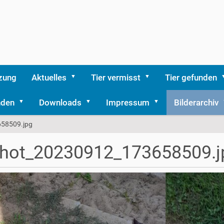
zung
Aktuelles
Tier vermisst
Tier gefunden
nden
Downloads
Impressum
Bilderarchiv
58509.jpg
Shot_20230912_173658509.j