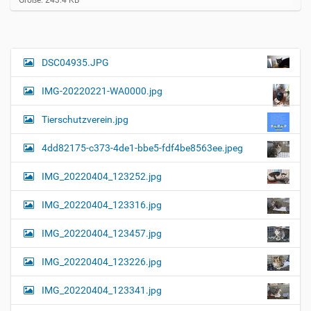
e
i
g
e
B
DSC04935.JPG
N
i
a
l
IMG-20220221-WA0000.jpg
d
v
i
i
n
Tierschutzverein.jpg
v
g
o
4dd82175-c373-4de1-bbe5-fdf4be8563ee.jpeg
a
l
l
t
IMG_20220404_123252.jpg
e
i
r
G
o
IMG_20220404_123316.jpg
r
n
ö
IMG_20220404_123457.jpg
ß
e
…
IMG_20220404_123226.jpg
IMG_20220404_123341.jpg