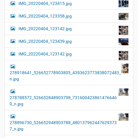
IMG_20220404_123415.jpg
IMG_20220404_123358.jpg
IMG_20220404_123142.jpg
IMG_20220404_123439.jpg
IMG_20220404_123142.jpg
278918641_526652778903805_4393623773838072483_
n.jpg
278788572_526652848903798_731600423861476646
0_n.jpg
278896730_526652948903788_480137962447629373
7_n.jpg