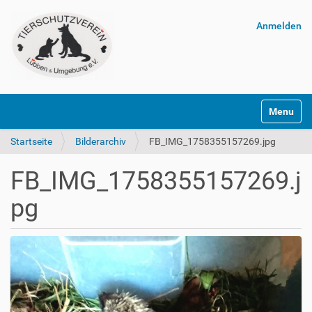
Anmelden
Navigatio
Startseite
Bilderarchiv
FB_IMG_1758355157269.jpg
FB_IMG_1758355157269.j
pg