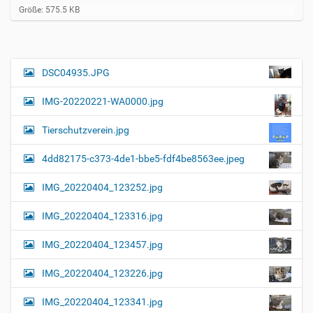
Z
Größe: 575.5 KB
e
i
g
e
B
DSC04935.JPG
N
i
a
l
IMG-20220221-WA0000.jpg
d
v
i
i
n
Tierschutzverein.jpg
v
g
o
4dd82175-c373-4de1-bbe5-fdf4be8563ee.jpeg
a
l
l
t
IMG_20220404_123252.jpg
e
i
r
G
o
IMG_20220404_123316.jpg
r
n
ö
IMG_20220404_123457.jpg
ß
e
…
IMG_20220404_123226.jpg
IMG_20220404_123341.jpg