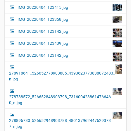
IMG_20220404_123415.jpg
IMG_20220404_123358.jpg
IMG_20220404_123142.jpg
IMG_20220404_123439.jpg
IMG_20220404_123142.jpg
278918641_526652778903805_4393623773838072483_
n.jpg
278788572_526652848903798_731600423861476646
0_n.jpg
278896730_526652948903788_480137962447629373
7_n.jpg