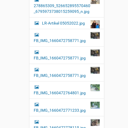
l
278865309_526652895570460
l
e
_6795973738015259095_n.jpg
r
G
LR-Artikel 05052022.jpg
r
ö
ß
e
FB_IMG_1660472758771.jpg
…
FB_IMG_1660472758771.jpg
FB_IMG_1660472758771.jpg
FB_IMG_1660472764801.jpg
FB_IMG_1660472771233.jpg
FB_IMG_1660472778115.jpg