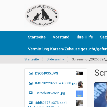
Startseite
Vorstand
Ihre Hilfe
Sat
Vermittlung Katzen/Zuhause gesucht/gefu
S
Startseite
Bilderarchiv
Screenshot_20250824_
i
e
Sc
s
DSC04935.JPG
N
i
a
n
IMG-20220221-WA0000.jpg
v
d
i
h
Tierschutzverein.jpg
i
g
e
4dd82175-c373-4de1-
a
r