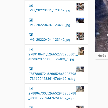
IMG_20220404_123142.jpg
IMG_20220404_123439.jpg
IMG_20220404_123142.jpg
278918641_526652778903805_
Z
Größe: 
4393623773838072483_n.jpg
e
i
g
e
278788572_526652848903798
B
_7316004238614766460_n.jpg
i
l
d
i
278896730_526652948903788
n
_4801379624476293737_n.jpg
v
o