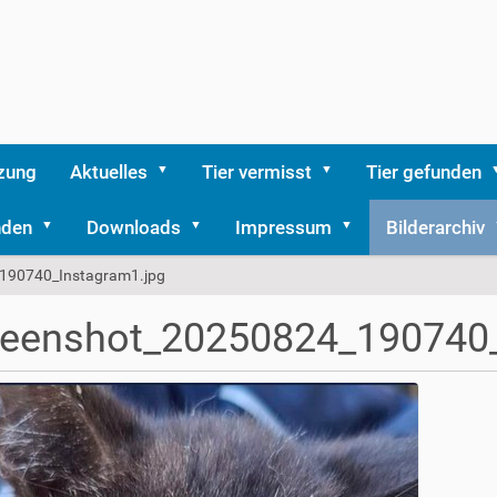
zung
Aktuelles
Tier vermisst
Tier gefunden
nden
Downloads
Impressum
Bilderarchiv
190740_Instagram1.jpg
reenshot_20250824_190740_