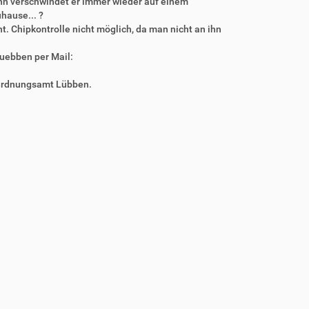
nn verschwindet er immer wieder auf einem
hause... ?
t. Chipkontrolle nicht möglich, da man nicht an ihn
luebben per Mail:
m Ordnungsamt Lübben.