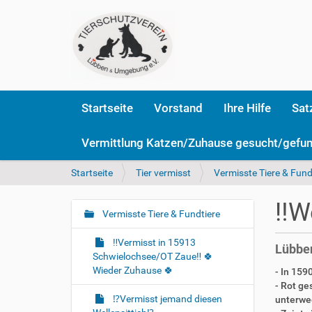
Startseite
Vorstand
Ihre Hilfe
Sat
Vermittlung Katzen/Zuhause gesucht/gefu
S
Startseite
Tier vermisst
Vermisste Tiere & Fund
i
e
‼️W
s
Vermisste Tiere & Fundtiere
N
i
a
n
‼️Vermisst in 15913
Lübben
v
d
Schwielochsee/OT Zaue‼️ 🍀
i
h
Wieder Zuhause 🍀
- In 159
i
g
- Rot ge
e
⁉️Vermisst jemand diesen
unterwe
a
r