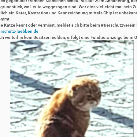
 sich gegenüber fremden Menschen scheu. Bis auf 20 m Annäherung, da
rundstück, wo Leute weggezogen sind. War dies vielleicht mal sein Zu
lich ein Kater, Kastration und Kennzeichnung mittels Chip ist unbekann
ommt.
e Katze kennt oder vermisst, meldet sich bitte beim #tierschutzverein
erschutz-luebben.de
ich weiterhin kein Besitzer melden, erfolgt eine Fundtieranzeige bei