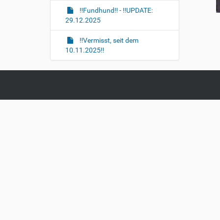
‼️Fundhund‼️ - ‼️UPDATE:
29.12.2025
‼️Vermisst, seit dem
10.11.2025‼️