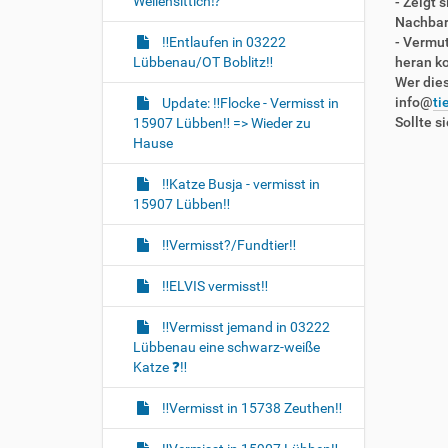
Wellensittich⁉️
- Zeigt
t
Nachbarg
i
‼️Entlaufen in 03222
- Vermut
o
Lübbenau/OT Boblitz‼️
heran k
Wer dies
n
info@
ti
Update: ‼️Flocke - Vermisst in
Sollte s
15907 Lübben‼️ => Wieder zu
Hause
‼️Katze Busja - vermisst in
15907 Lübben‼️
‼️Vermisst?/Fundtier‼️
‼️ELVIS vermisst‼️
‼️Vermisst jemand in 03222
Lübbenau eine schwarz-weiße
Katze ❓️‼️
‼️Vermisst in 15738 Zeuthen‼️