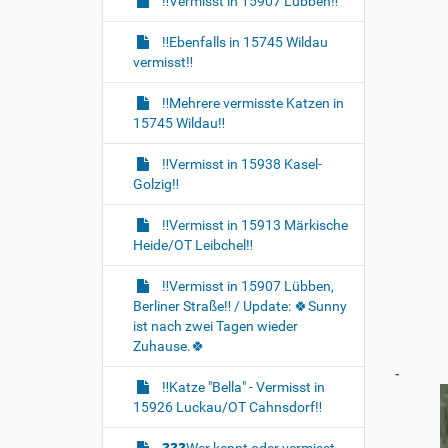
‼️Vermisst in 15907 Lübben‼️
‼️Ebenfalls in 15745 Wildau
vermisst‼️
‼️Mehrere vermisste Katzen in
15745 Wildau‼️
‼️Vermisst in 15938 Kasel-
Golzig‼️
‼️Vermisst in 15913 Märkische
Heide/OT Leibchel‼️
‼️Vermisst in 15907 Lübben,
Berliner Straße‼️ / Update: 🍀Sunny
ist nach zwei Tagen wieder
Zuhause.🍀
-
‼️Katze "Bella" - Vermisst in
15926 Luckau/OT Cahnsdorf‼️