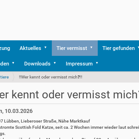
zung
Aktuelles
Tier vermisst
Tier gefunden
nden
Downloads
Impressum
tiere
‼️Wer kennt oder vermisst mich❓️‼️
er kennt oder vermisst mich❓
, 10.03.2026
07 Lübben, Lieberoser Straße, Nähe Marktkauf
stromte Scottish Fold Katze, seit ca. 2 Wochen immer wieder laut schr
gs.