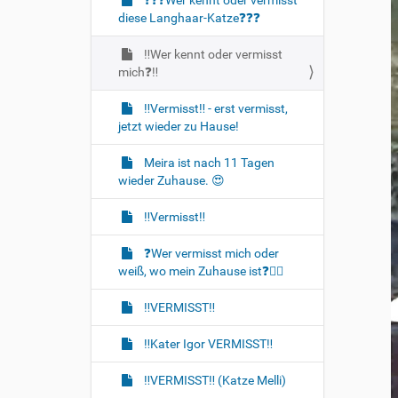
❓️❓️❓️Wer kennt oder vermisst
diese Langhaar-Katze❓️❓️❓️
‼️Wer kennt oder vermisst
mich❓️‼️
‼️Vermisst‼️ - erst vermisst,
jetzt wieder zu Hause!
Meira ist nach 11 Tagen
wieder Zuhause. 😍
‼️Vermisst‼️
❓️Wer vermisst mich oder
weiß, wo mein Zuhause ist❓️🐈‍🏡
‼️VERMISST‼️
‼️Kater Igor VERMISST‼️
‼️VERMISST‼️ (Katze Melli)