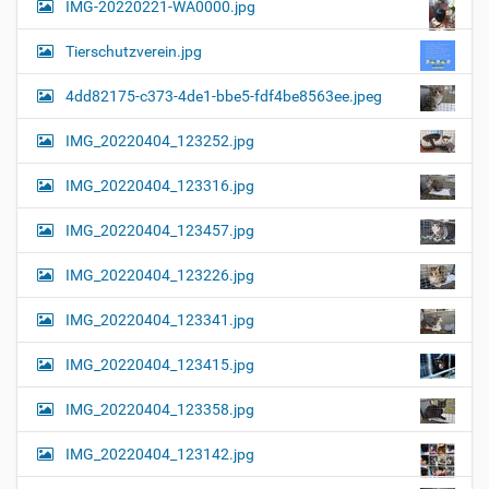
IMG-20220221-WA0000.jpg
d
v
i
i
n
Tierschutzverein.jpg
v
g
o
4dd82175-c373-4de1-bbe5-fdf4be8563ee.jpeg
a
l
l
t
IMG_20220404_123252.jpg
e
i
r
G
o
IMG_20220404_123316.jpg
r
n
ö
IMG_20220404_123457.jpg
ß
e
…
IMG_20220404_123226.jpg
IMG_20220404_123341.jpg
IMG_20220404_123415.jpg
IMG_20220404_123358.jpg
IMG_20220404_123142.jpg