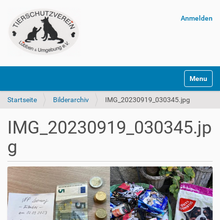
Anmelden
Navigatio
Startseite
Bilderarchiv
IMG_20230919_030345.jpg
IMG_20230919_030345.jp
g