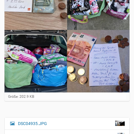
Z
Größe: 202.9 KB
e
i
g
e
B
DSC04935.JPG
N
i
a
l