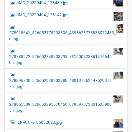
IMG_20220404_123439.jpg
IMG_20220404_123142.jpg
278918641_526652778903805_4393623773838072483_
n.jpg
278788572_526652848903798_731600423861476646
0_n.jpg
278896730_526652948903788_480137962447629373
7_n.jpg
278865309_526652895570460_679597373801525909
5_n.jpg
LR-Artikel 05052022.jpg