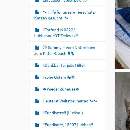
Ein „Leben“ voller Leid 🥺
🐾 Hilfe für unsere Tierschutz-
Katzen gesucht! 🐾
‼️Totfund in 03222
Lübbenau/OT Zerkwitz‼️
😼 Sammy – vom Notfellchen
zum Kitten-Coach 🐈🐈‍
‼️Dankbar für jede Hilfe‼️
Frohe Ostern 🐇🌼
🍀Wieder Zuhause🍀
Heute ist Weltstreunertag 🐾🐾
‼️Fundkatze‼️ (Luckau)
‼️Fundkater, 15907 Lübben‼️