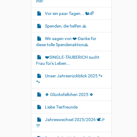
mit!
Vor ein paar Tagen... 🐿🌈
Spenden, die helfen 🙏
Wir sagen von ❤️-Danke für
diese tolle Spendenaktion🙏
❤️SINGLE-TÄUBERICH sucht
Frau für's Leben...
Unser Jahresrückblick 2025 🐾
🐾
🍀 Glücksfellchen 2025 🍀
Liebe Tierfreunde
Jahreswechsel 2025/2026 🕊🎉
🎊