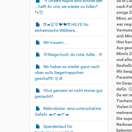
🐾 Unsere Näpfe sind schnell leer
So in Lü
t
… helft ihr uns, sie wieder zu füllen?
nach Fut
i
🐾🥺
einige Z
o
Mimi, wi
war nega
❗❗🦔🦊🐰🐦‍🐦❗❗ HILFE für
n
Vermutet
einheimische Wildtiere...
sich Mim
Hier kan
Wir trauern ...
Aus gesu
Mimi's Z
🦅Steige hoch, du roter Adler...🦅
und alle
Deshalb 
Wir haben es wieder ganz nach
Wir besp
oben aufs Siegertreppchen
Parasit
geschafft! 🥇🪙
Im Gespr
dafür. 
‼️Gut gemeint ist nicht immer gut
Da wir i
gemacht‼️
Tierheim
Vielen l
Mähroboter- eine unterschätzte
mehreren 
Gefahr 🦔🌱🦔🌱🦔
Die supe
Narkoser
Spendenlauf für
bekommt 