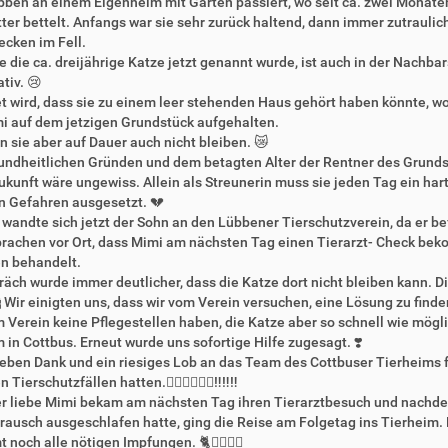
bben an einem Eigenheim mit Garten passiert, wo seit ca. zwei Monate
ter bettelt. Anfangs war sie sehr zurück haltend, dann immer zutraulicher
ecken im Fell.
e die ca. dreijährige Katze jetzt genannt wurde, ist auch in der Nachba
tiv. 😢
 wird, dass sie zu einem leer stehenden Haus gehört haben könnte, wo 
i auf dem jetzigen Grundstück aufgehalten.
n sie aber auf Dauer auch nicht bleiben. 😿
ndheitlichen Gründen und dem betagten Alter der Rentner des Grundst
ukunft wäre ungewiss. Allein als Streunerin muss sie jeden Tag ein har
n Gefahren ausgesetzt. 💔
wandte sich jetzt der Sohn an den Lübbener Tierschutzverein, da er be
rachen vor Ort, dass Mimi am nächsten Tag einen Tierarzt- Check bekomm
en behandelt.
äch wurde immer deutlicher, dass die Katze dort nicht bleiben kann. D
 Wir einigten uns, dass wir vom Verein versuchen, eine Lösung zu fin
m Verein keine Pflegestellen haben, die Katze aber so schnell wie mögl
 in Cottbus. Erneut wurde uns sofortige Hilfe zugesagt. ❣️
ieben Dank und ein riesiges Lob an das Team des Cottbuser Tierheims fü
Tierschutzfällen hatten.👍🏻👍🏻👍🏻‼️‼️‼️
r liebe Mimi bekam am nächsten Tag ihren Tierarztbesuch und nachdem
ausch ausgeschlafen hatte, ging die Reise am Folgetag ins Tierheim. D
noch alle nötigen Impfungen. 🐈👍🏻🐾🐾