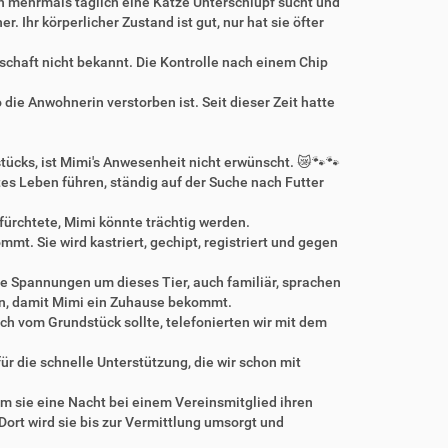
n mehrmals täglich eine Katze Unterschlupf sucht und
. Ihr körperlicher Zustand ist gut, nur hat sie öfter
rschaft nicht bekannt. Die Kontrolle nach einem Chip
die Anwohnerin verstorben ist. Seit dieser Zeit hatte
ücks, ist Mimi's Anwesenheit nicht erwünscht. 😿🐾🐾
tes Leben führen, ständig auf der Suche nach Futter
fürchtete, Mimi könnte trächtig werden.
t. Sie wird kastriert, gechipt, registriert und gegen
ie Spannungen um dieses Tier, auch familiär, sprachen
den, damit Mimi ein Zuhause bekommt.
ich vom Grundstück sollte, telefonierten wir mit dem
r die schnelle Unterstützung, die wir schon mit
 sie eine Nacht bei einem Vereinsmitglied ihren
ort wird sie bis zur Vermittlung umsorgt und