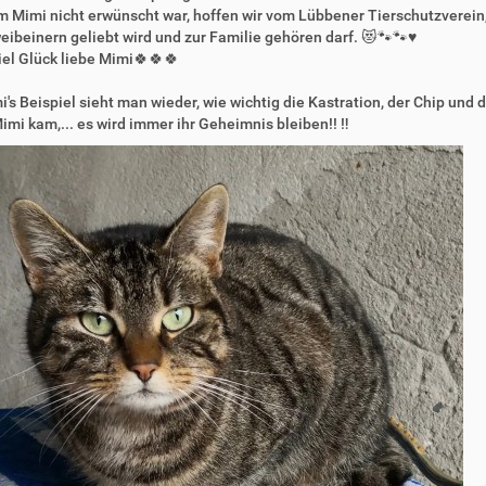
Mimi nicht erwünscht war, hoffen wir vom Lübbener Tierschutzverein, 
eibeinern geliebt wird und zur Familie gehören darf. 😻🐾🐾♥️
el Glück liebe Mimi🍀🍀🍀
i's Beispiel sieht man wieder, wie wichtig die Kastration, der Chip und di
mi kam,... es wird immer ihr Geheimnis bleiben!! ‼️