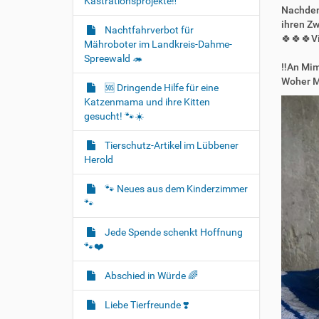
Kastrationsprojekte‼️
Nachdem 
ihren Zw
Nachtfahrverbot für
🍀🍀🍀Vi
Mähroboter im Landkreis-Dahme-
Spreewald 🦔
‼️An Mim
Woher Mi
🆘️ Dringende Hilfe für eine
Katzenmama und ihre Kitten
gesucht! 🐾☀️
Tierschutz-Artikel im Lübbener
Herold
🐾 Neues aus dem Kinderzimmer
🐾
Jede Spende schenkt Hoffnung
🐾❤️
Abschied in Würde 🌈
Liebe Tierfreunde ❣️