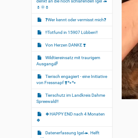
denkt an die noch schlafenden Igel 🦔
🌷🌞🌷
❓️Wer kennt oder vermisst mich❓️
‼️Totfund in 15907 Lübben‼️
Von Herzen DANKE ❣️
Wildtiereinsatz mit traurigem
Ausgang🌈
Tierisch engagiert - eine Initiative
von Fressnapf ❣️🐾🐾
Tierschutz im Landkreis Dahme
Spreewald‼️
🍀HAPPY END nach 4 Monaten
🍀
Datenerfassung Igel🦔. Helft