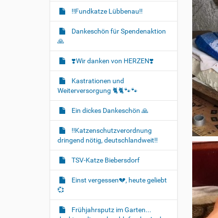
‼️Fundkatze Lübbenau‼️
Dankeschön für Spendenaktion
🙏
❣️Wir danken von HERZEN❣️
Kastrationen und
Weiterversorgung 🐈‍🐈🐾🐾
Ein dickes Dankeschön 🙏
‼️Katzenschutzverordnung
dringend nötig, deutschlandweit‼️
TSV-Katze Biebersdorf
Einst vergessen💔, heute geliebt
💞
Frühjahrsputz im Garten...