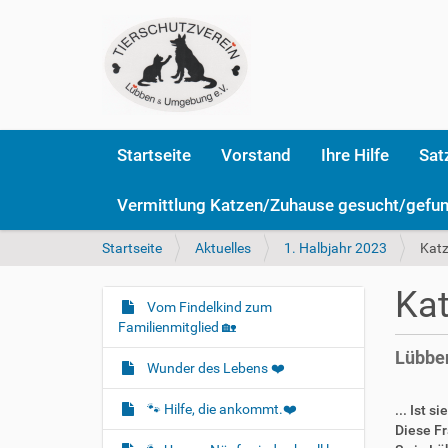
Startseite
Vorstand
Ihre Hilfe
Sat
Vermittlung Katzen/Zuhause gesucht/gefu
S
Startseite
Aktuelles
1. Halbjahr 2023
Katz
i
e
Kat
s
Vom Findelkind zum
N
i
Familienmitglied 🏡
a
n
Lübben
v
d
Wunder des Lebens ❤️
i
h
i
g
🐾 Hilfe, die ankommt.❤️
... Ist 
e
Diese Fr
a
r