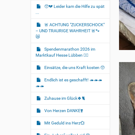
🥺💔 Leider kam die Hilfe zu spät
...
🚨 ACHTUNG "ZUCKERSCHOCK"
– UND TRAURIGE WAHRHEIT 🚨🐾
😿
Spendenmarathon 2026 im
Marktkauf Hesse Lübben 👍🏻
Einsätze, die uns Kraft kosten 🥺
Endlich ist es geschafft! 🦔🦔🦔
🦔🦔
Zuhause im Glück🍀🐈‍
Von Herzen DANKE❣️
Mit Geduld ins Herz💞