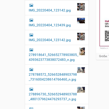
IMG_20220404_123142.jpg
IMG_20220404_123439.jpg
IMG_20220404_123142.jpg
278918641_526652778903805_
Z
Größe: 
4393623773838072483_n.jpg
e
i
g
e
278788572_526652848903798
B
_7316004238614766460_n.jpg
i
l
d
i
278896730_526652948903788
n
_4801379624476293737_n.jpg
v
o