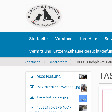
Startseite
Vorstand
Ihre Hilfe
Sat
Vermittlung Katzen/Zuhause gesucht/gefu
S
Startseite
Bilderarchiv
TASSO_Suchplakat_S30
i
e
TA
s
DSC04935.JPG
N
i
a
n
IMG-20220221-WA0000.jpg
v
d
i
h
Tierschutzverein.jpg
i
g
e
4dd82175-c373-4de1-
a
r