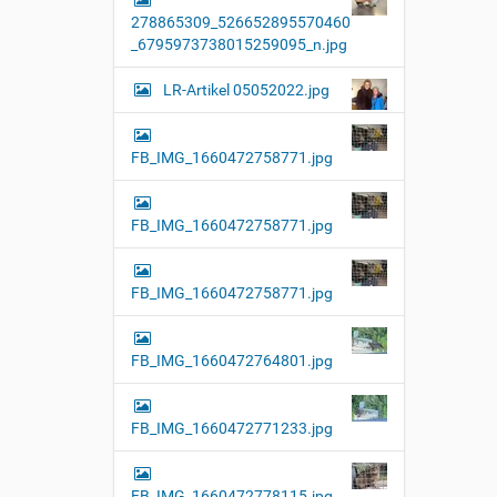
l
278865309_526652895570460
l
e
_6795973738015259095_n.jpg
r
G
LR-Artikel 05052022.jpg
r
ö
ß
e
FB_IMG_1660472758771.jpg
…
FB_IMG_1660472758771.jpg
FB_IMG_1660472758771.jpg
FB_IMG_1660472764801.jpg
FB_IMG_1660472771233.jpg
FB_IMG_1660472778115.jpg