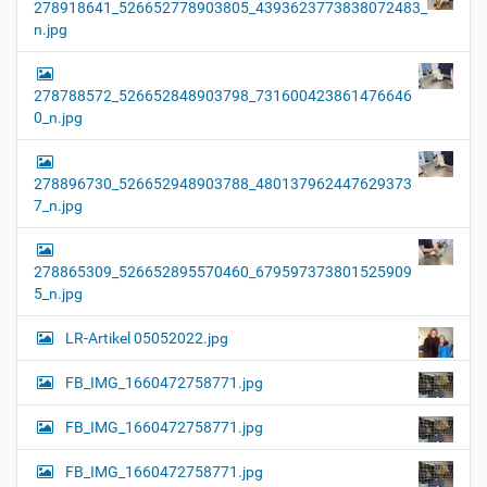
278918641_526652778903805_4393623773838072483_
n.jpg
278788572_526652848903798_731600423861476646
0_n.jpg
278896730_526652948903788_480137962447629373
7_n.jpg
278865309_526652895570460_679597373801525909
5_n.jpg
LR-Artikel 05052022.jpg
FB_IMG_1660472758771.jpg
FB_IMG_1660472758771.jpg
FB_IMG_1660472758771.jpg