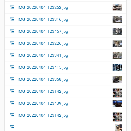
l
t
IMG_20220404_123252.jpg
e
i
r
G
o
IMG_20220404_123316.jpg
r
n
ö
IMG_20220404_123457.jpg
ß
e
…
IMG_20220404_123226.jpg
IMG_20220404_123341.jpg
IMG_20220404_123415.jpg
IMG_20220404_123358.jpg
IMG_20220404_123142.jpg
IMG_20220404_123439.jpg
IMG_20220404_123142.jpg