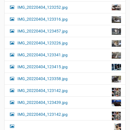
l
t
IMG_20220404_123252.jpg
e
i
r
G
o
IMG_20220404_123316.jpg
r
n
ö
IMG_20220404_123457.jpg
ß
e
…
IMG_20220404_123226.jpg
IMG_20220404_123341.jpg
IMG_20220404_123415.jpg
IMG_20220404_123358.jpg
IMG_20220404_123142.jpg
IMG_20220404_123439.jpg
IMG_20220404_123142.jpg