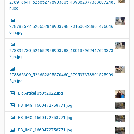
278918641_526652778903805_4393623773838072483_
n.jpg
278788572_526652848903798_731600423861476646
0_n.jpg
278896730_526652948903788_480137962447629373
7_n.jpg
278865309_526652895570460_679597373801525909
5_n.jpg
LR-Artikel 05052022.jpg
FB_IMG_1660472758771.jpg
FB_IMG_1660472758771.jpg
FB_IMG_1660472758771.jpg