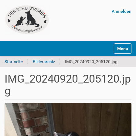
Anmelden
Navigatio
Startseite
Bilderarchiv
IMG_20240920_205120.jpg
IMG_20240920_205120.jp
g