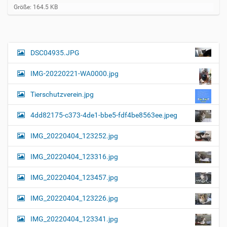
Z
Größe: 164.5 KB
e
i
g
e
B
DSC04935.JPG
N
i
a
l
IMG-20220221-WA0000.jpg
d
v
i
i
n
Tierschutzverein.jpg
v
g
o
4dd82175-c373-4de1-bbe5-fdf4be8563ee.jpeg
a
l
l
t
IMG_20220404_123252.jpg
e
i
r
G
o
IMG_20220404_123316.jpg
r
n
ö
IMG_20220404_123457.jpg
ß
e
…
IMG_20220404_123226.jpg
IMG_20220404_123341.jpg