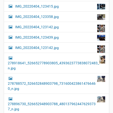
IMG_20220404_123415.jpg
IMG_20220404_123358.jpg
IMG_20220404_123142.jpg
IMG_20220404_123439.jpg
IMG_20220404_123142.jpg
278918641_526652778903805_4393623773838072483_
n.jpg
278788572_526652848903798_731600423861476646
0_n.jpg
278896730_526652948903788_480137962447629373
7_n.jpg