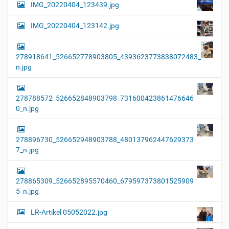
IMG_20220404_123439.jpg
IMG_20220404_123142.jpg
278918641_526652778903805_4393623773838072483_
n.jpg
278788572_526652848903798_731600423861476646
0_n.jpg
278896730_526652948903788_480137962447629373
7_n.jpg
278865309_526652895570460_679597373801525909
5_n.jpg
LR-Artikel 05052022.jpg