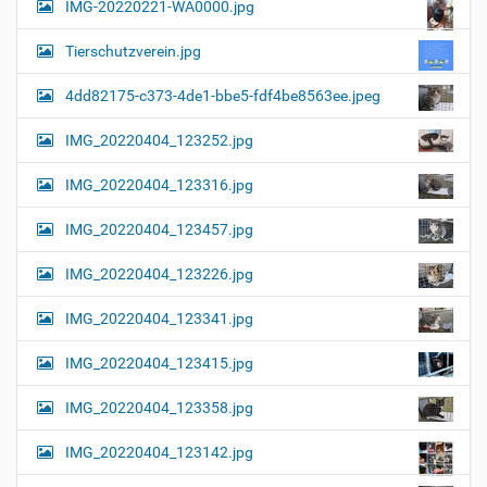
IMG-20220221-WA0000.jpg
d
v
i
i
n
Tierschutzverein.jpg
v
g
o
4dd82175-c373-4de1-bbe5-fdf4be8563ee.jpeg
a
l
l
t
IMG_20220404_123252.jpg
e
i
r
G
o
IMG_20220404_123316.jpg
r
n
ö
IMG_20220404_123457.jpg
ß
e
…
IMG_20220404_123226.jpg
IMG_20220404_123341.jpg
IMG_20220404_123415.jpg
IMG_20220404_123358.jpg
IMG_20220404_123142.jpg