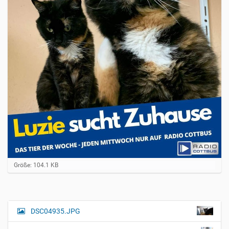
Z
Größe: 104.1 KB
e
i
g
e
B
DSC04935.JPG
N
i
a
l