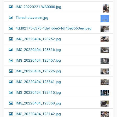
a
l
IMG-20220221-WA0000.jpg
d
v
i
i
n
Tierschutzverein.jpg
v
g
o
4dd82175-c373-4de1-bbe5-fdf4be8563ee.jpeg
a
l
l
t
IMG_20220404_123252.jpg
e
i
r
G
o
IMG_20220404_123316.jpg
r
n
ö
IMG_20220404_123457.jpg
ß
e
…
IMG_20220404_123226.jpg
IMG_20220404_123341.jpg
IMG_20220404_123415.jpg
IMG_20220404_123358.jpg
IMG_20220404_123142.jpg