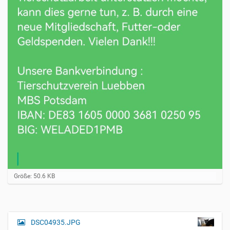
Z
Größe: 50.6 KB
e
i
g
e
B
DSC04935.JPG
N
i