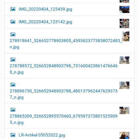
IMG_20220404_123439.jpg
IMG_20220404_123142.jpg
278918641_526652778903805_4393623773838072483_
n.jpg
278788572_526652848903798_731600423861476646
0_n.jpg
278896730_526652948903788_480137962447629373
7_n.jpg
278865309_526652895570460_679597373801525909
5_n.jpg
LR-Artikel 05052022.jpg