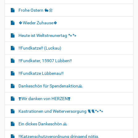
Frohe Ostern 🐇🌼
🍀Wieder Zuhause🍀
Heute ist Weltstreunertag 🐾🐾
‼️Fundkatze‼️ (Luckau)
‼️Fundkater, 15907 Lübben‼️
‼️Fundkatze Lübbenau‼️
Dankeschön für Spendenaktion🙏
❣️Wir danken von HERZEN❣️
Kastrationen und Weiterversorgung 🐈‍🐈🐾🐾
Ein dickes Dankeschön 🙏
‼️Katzenschutzverordnung dringend nötig,