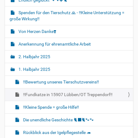
Spenden für den Tierschutz 🙏 - ‼️Kleine Unterstützung =
große Wirkung‼️
Von Herzen Danke❣️
Anerkennung für ehrenamtliche Arbeit
2. Halbjahr 2025
1. Halbjahr 2025
‼Bewertung unseres Tierschutzvereins‼
‼️Fundkatze in 15907 Lübben/OT Treppendorf‼️
‼️Kleine Spende = große Hilfe‼️
Die unendliche Geschichte 🐈‍⬛🐈🐾🐾
Rückblick aus der Igelpflegestelle 🦔