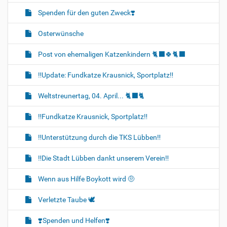
Spenden für den guten Zweck❣️
Osterwünsche
Post von ehemaligen Katzenkindern 🐈‍⬛🍀🐈‍⬛
‼️Update: Fundkatze Krausnick, Sportplatz‼️
Weltstreunertag, 04. April... 🐈‍⬛🐈
‼️Fundkatze Krausnick, Sportplatz‼️
‼️Unterstützung durch die TKS Lübben‼️
‼️Die Stadt Lübben dankt unserem Verein‼️
Wenn aus Hilfe Boykott wird 🤨
Verletzte Taube 🕊
❣️Spenden und Helfen❣️