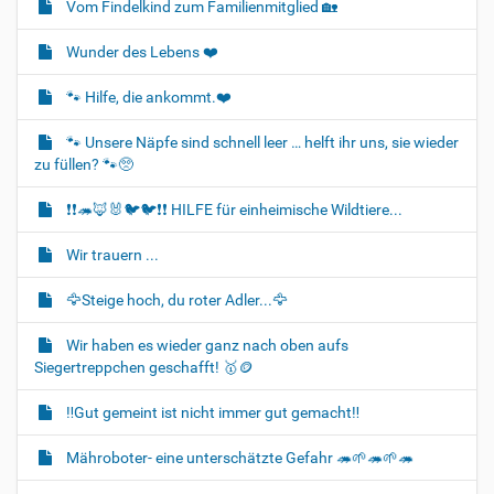
Vom Findelkind zum Familienmitglied 🏡
N
a
Wunder des Lebens ❤️
v
i
🐾 Hilfe, die ankommt.❤️
g
🐾 Unsere Näpfe sind schnell leer … helft ihr uns, sie wieder
a
zu füllen? 🐾🥺
t
i
❗❗🦔🦊🐰🐦‍🐦❗❗ HILFE für einheimische Wildtiere...
o
Wir trauern ...
n
🦅Steige hoch, du roter Adler...🦅
Wir haben es wieder ganz nach oben aufs
Siegertreppchen geschafft! 🥇🪙
‼️Gut gemeint ist nicht immer gut gemacht‼️
Mähroboter- eine unterschätzte Gefahr 🦔🌱🦔🌱🦔