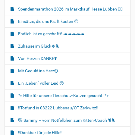
Spendenmarathon 2026 im Marktkauf Hesse Lübben 👍🏻
Einsätze, die uns Kraft kosten 🥺
Endlich ist es geschafft! 🦔🦔🦔🦔🦔
Zuhause im Glück🍀🐈‍
Von Herzen DANKE❣️
Mit Geduld ins Herz💞
Ein „Leben“ voller Leid 🥺
🐾 Hilfe für unsere Tierschutz-Katzen gesucht! 🐾
‼️Totfund in 03222 Lübbenau/OT Zerkwitz‼️
😼 Sammy – vom Notfellchen zum Kitten-Coach 🐈🐈‍
‼️Dankbar für jede Hilfe‼️