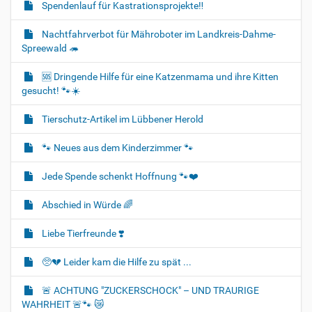
Spendenlauf für Kastrationsprojekte‼️
Nachtfahrverbot für Mähroboter im Landkreis-Dahme-
Spreewald 🦔
🆘️ Dringende Hilfe für eine Katzenmama und ihre Kitten
gesucht! 🐾☀️
Tierschutz-Artikel im Lübbener Herold
🐾 Neues aus dem Kinderzimmer 🐾
Jede Spende schenkt Hoffnung 🐾❤️
Abschied in Würde 🌈
Liebe Tierfreunde ❣️
🥺💔 Leider kam die Hilfe zu spät ...
🚨 ACHTUNG "ZUCKERSCHOCK" – UND TRAURIGE
WAHRHEIT 🚨🐾 😿