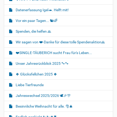
Datenerfassung Igel🦔. Helft mit!
Vor ein paar Tagen... 🐿🌈
Spenden, die helfen 🙏
Wir sagen von ❤️-Danke für diese tolle Spendenaktion🙏
❤️SINGLE-TÄUBERICH sucht Frau für's Leben...
Unser Jahresrückblick 2025 🐾🐾
🍀 Glücksfellchen 2025 🍀
Liebe Tierfreunde
Jahreswechsel 2025/2026 🕊🎉🎊
Besinnliche Weihnacht für alle. 🎅🎄
Endlich geglückt 🐾🐾🍀🐈‍