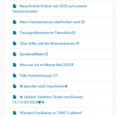
Neue Rubrik/Ordner seit 2025 auf unserer
Tierschutzseite!
Wenn Katzenmamas überfordert sind 😢
Traurige Momente im Tierschutz😢
‼️Das stille Leid der Streunerkatzen 😢
Spreewaldliebe 💞
Was war los im Monat Mai 2025❓️
Tolle Unterstützung 👍🏻‼️
🍀Spenden statt Geschenke🍀
🍀 Update: Verletzte Taube vom Einsatz
13./14.03.2025🕊🍀
‼️Einsatz Fundkatze, in 15907 Lübben‼️