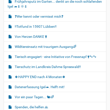
Frühjahrsputz im Garten... denkt an die noch schlafenden
Igel 🦔🌷🌞🌷
❓️Wer kennt oder vermisst mich❓️
‼️Totfund in 15907 Lübben‼️
Von Herzen DANKE ❣️
Wildtiereinsatz mit traurigem Ausgang🌈
Tierisch engagiert - eine Initiative von Fressnapf ❣️🐾🐾
Tierschutz im Landkreis Dahme Spreewald‼️
🍀HAPPY END nach 4 Monaten🍀
Datenerfassung Igel🦔. Helft mit!
Vor ein paar Tagen... 🐿🌈
Spenden, die helfen 🙏