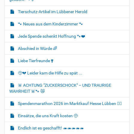
Tierschutz-Artikel im Lübbener Herold
🐾 Neues aus dem Kinderzimmer 🐾
Jede Spende schenkt Hoffnung 🐾❤️
Abschied in Würde 🌈
Liebe Tierfreunde ❣️
🥺💔 Leider kam die Hilfe zu spät ...
🚨 ACHTUNG "ZUCKERSCHOCK" – UND TRAURIGE
WAHRHEIT 🚨🐾 😿
Spendenmarathon 2026 im Marktkauf Hesse Lübben 👍🏻
Einsätze, die uns Kraft kosten 🥺
Endlich ist es geschafft! 🦔🦔🦔🦔🦔