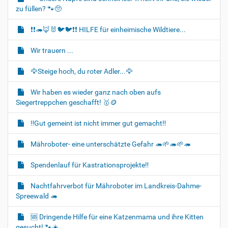
i
zu füllen? 🐾🥺
o
❗❗🦔🦊🐰🐦‍🐦❗❗ HILFE für einheimische Wildtiere...
n
Wir trauern ...
🦅Steige hoch, du roter Adler...🦅
Wir haben es wieder ganz nach oben aufs
Siegertreppchen geschafft! 🥇🪙
‼️Gut gemeint ist nicht immer gut gemacht‼️
Mähroboter- eine unterschätzte Gefahr 🦔🌱🦔🌱🦔
Spendenlauf für Kastrationsprojekte‼️
Nachtfahrverbot für Mähroboter im Landkreis-Dahme-
Spreewald 🦔
🆘️ Dringende Hilfe für eine Katzenmama und ihre Kitten
gesucht! 🐾☀️