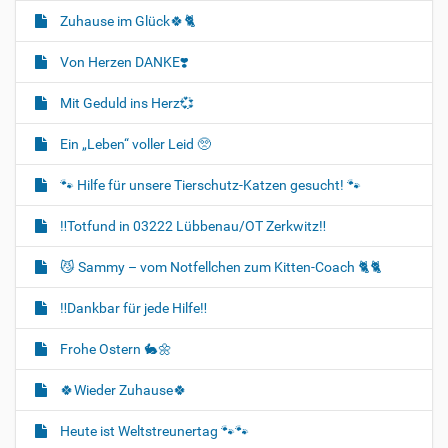
Zuhause im Glück🍀🐈‍
Von Herzen DANKE❣️
Mit Geduld ins Herz💞
Ein „Leben“ voller Leid 🥺
🐾 Hilfe für unsere Tierschutz-Katzen gesucht! 🐾
‼️Totfund in 03222 Lübbenau/OT Zerkwitz‼️
😼 Sammy – vom Notfellchen zum Kitten-Coach 🐈🐈‍
‼️Dankbar für jede Hilfe‼️
Frohe Ostern 🐇🌼
🍀Wieder Zuhause🍀
Heute ist Weltstreunertag 🐾🐾