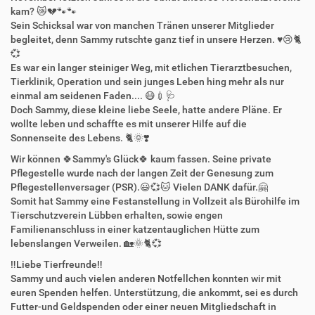
kam? 😿💔🐾🐾
Sein Schicksal war von manchen Tränen unserer Mitglieder
begleitet, denn Sammy rutschte ganz tief in unsere Herzen. ♥️😢🐈
💞
Es war ein langer steiniger Weg, mit etlichen Tierarztbesuchen,
Tierklinik, Operation und sein junges Leben hing mehr als nur
einmal am seidenen Faden.... 😷💉🩺
Doch Sammy, diese kleine liebe Seele, hatte andere Pläne. Er
wollte leben und schaffte es mit unserer Hilfe auf die
Sonnenseite des Lebens. 🐈🌞❣️
Wir können 🍀Sammy's Glück🍀 kaum fassen. Seine private
Pflegestelle wurde nach der langen Zeit der Genesung zum
Pflegestellenversager (PSR).😃💞🐱 Vielen DANK dafür.🤗
Somit hat Sammy eine Festanstellung in Vollzeit als Bürohilfe im
Tierschutzverein Lübben erhalten, sowie engen
Familienanschluss in einer katzentauglichen Hütte zum
lebenslangen Verweilen. 🏡🌞🐈💞
‼️Liebe Tierfreunde‼️
Sammy und auch vielen anderen Notfellchen konnten wir mit
euren Spenden helfen. Unterstützung, die ankommt, sei es durch
Futter-und Geldspenden oder einer neuen Mitgliedschaft in