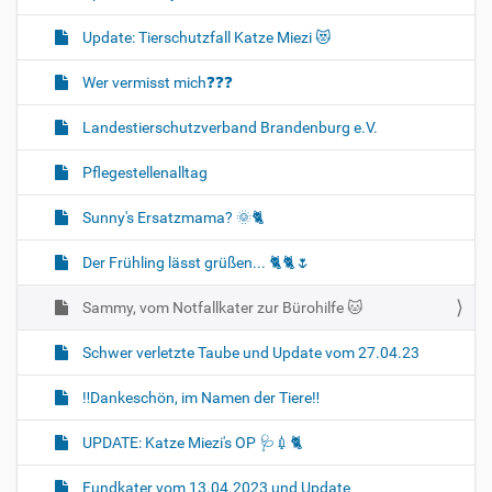
Update: Tierschutzfall Katze Miezi 😻
Wer vermisst mich❓❓❓
Landestierschutzverband Brandenburg e.V.
Pflegestellenalltag
Sunny's Ersatzmama? 🌞🐈
Der Frühling lässt grüßen... 🐈🐈🌷
Sammy, vom Notfallkater zur Bürohilfe 🐱
Schwer verletzte Taube und Update vom 27.04.23
‼️Dankeschön, im Namen der Tiere‼️
UPDATE: Katze Miezi's OP 🩺💉🐈
Fundkater vom 13.04.2023 und Update