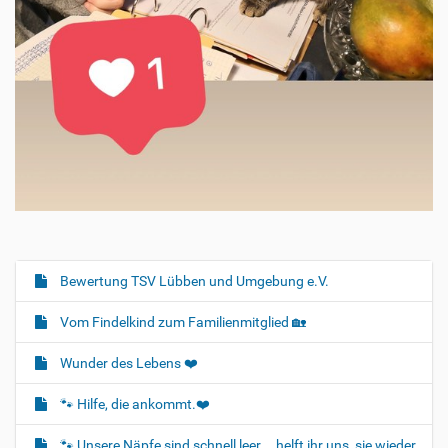
Bewertung TSV Lübben und Umgebung e.V.
N
a
Vom Findelkind zum Familienmitglied 🏡
v
i
Wunder des Lebens ❤️
g
🐾 Hilfe, die ankommt.❤️
a
t
🐾 Unsere Näpfe sind schnell leer … helft ihr uns, sie wieder