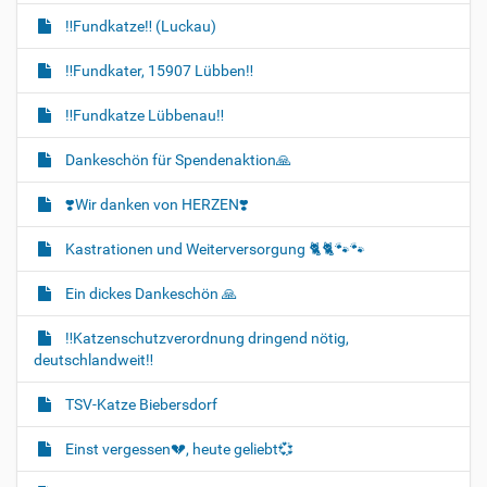
‼️Fundkatze‼️ (Luckau)
‼️Fundkater, 15907 Lübben‼️
‼️Fundkatze Lübbenau‼️
Dankeschön für Spendenaktion🙏
❣️Wir danken von HERZEN❣️
Kastrationen und Weiterversorgung 🐈‍🐈🐾🐾
Ein dickes Dankeschön 🙏
‼️Katzenschutzverordnung dringend nötig,
deutschlandweit‼️
TSV-Katze Biebersdorf
Einst vergessen💔, heute geliebt💞