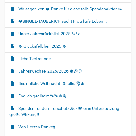
Wir sagen von ❤️-Danke für diese tolle Spendenaktion🙏
❤️SINGLE-TÄUBERICH sucht Frau für's Leben...
Unser Jahresrückblick 2025 🐾🐾
🍀 Glücksfellchen 2025 🍀
Liebe Tierfreunde
Jahreswechsel 2025/2026 🕊🎉🎊
Besinnliche Weihnacht für alle. 🎅🎄
Endlich geglückt 🐾🐾🍀🐈‍
Spenden für den Tierschutz 🙏 - ‼️Kleine Unterstützung =
große Wirkung‼️
Von Herzen Danke❣️