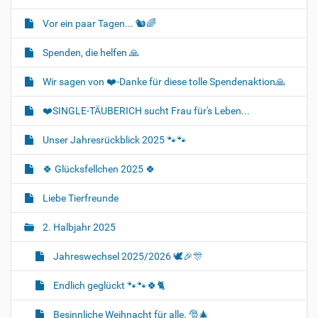
Vor ein paar Tagen... 🐿🌈
Spenden, die helfen 🙏
Wir sagen von ❤️-Danke für diese tolle Spendenaktion🙏
❤️SINGLE-TÄUBERICH sucht Frau für's Leben...
Unser Jahresrückblick 2025 🐾🐾
🍀 Glücksfellchen 2025 🍀
Liebe Tierfreunde
2. Halbjahr 2025
Jahreswechsel 2025/2026 🕊🎉🎊
Endlich geglückt 🐾🐾🍀🐈‍
Besinnliche Weihnacht für alle. 🎅🎄