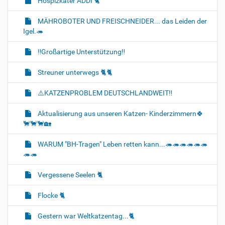
Hospizkater ADDI 🐈‍
MÄHROBOTER UND FREISCHNEIDER... das Leiden der
Igel.🦔
‼️Großartige Unterstützung‼️
Streuner unterwegs 🐈🐈‍
⚠️KATZENPROBLEM DEUTSCHLANDWEIT‼️
Aktualisierung aus unseren Katzen- Kinderzimmern🍀
🐈‍🐈‍🐈‍🏡
WARUM "BH-Tragen" Leben retten kann...🦔🦔🦔🦔🦔🦔
🦔🦔
Vergessene Seelen 🐈‍
Flocke 🐈‍
Gestern war Weltkatzentag...🐈‍