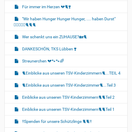
Für immer im Herzen 💔🐈‍❣️
"Wir haben Hunger Hunger Hunger, .... haben Durst"
🐈‍🐈‍🐈‍🍼🍛🐈‍🐈‍🐈‍
Wer schenkt uns ein ZUHAUSE?🏡🐈‍
DANKESCHÖN, TKS Lübben ❣️
Streunerchen 💔🐾🐾🌈
🐈‍Einblicke aus unseren TSV-Kinderzimmern🐈‍...TEIL 4
🐈‍Einblicke aus unseren TSV-Kinderzimmer🐈‍...Teil 3
Einblicke aus unseren TSV-Kinderzimmern🐈🐈‍Teil 2
Einblicke aus unseren TSV-Kinderzimmern🐈‍🐈‍Teil 1
‼️Spenden für unsere Schützlinge 🐈‍🐈‼️