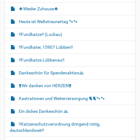
🍀Wieder Zuhause🍀
Heute ist Weltstreunertag 🐾🐾
‼️Fundkatze‼️ (Luckau)
‼️Fundkater, 15907 Lübben‼️
‼️Fundkatze Lübbenau‼️
Dankeschön für Spendenaktion🙏
❣️Wir danken von HERZEN❣️
Kastrationen und Weiterversorgung 🐈‍🐈🐾🐾
Ein dickes Dankeschön 🙏
‼️Katzenschutzverordnung dringend nötig,
deutschlandweit‼️