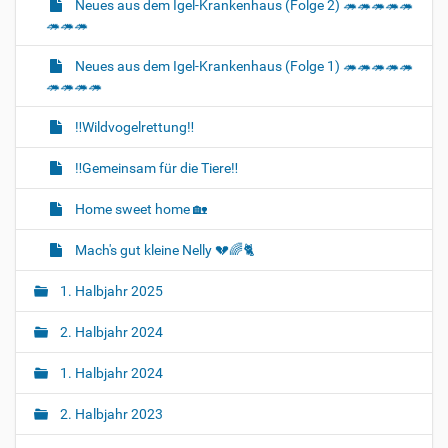
Neues aus dem Igel-Krankenhaus (Folge 2) 🦔🦔🦔🦔🦔
🦔🦔🦔
Neues aus dem Igel-Krankenhaus (Folge 1) 🦔🦔🦔🦔🦔
🦔🦔🦔🦔
‼️Wildvogelrettung‼️
‼️Gemeinsam für die Tiere‼️
Home sweet home 🏡
Mach's gut kleine Nelly 💔🌈🐈‍
1. Halbjahr 2025
2. Halbjahr 2024
1. Halbjahr 2024
2. Halbjahr 2023