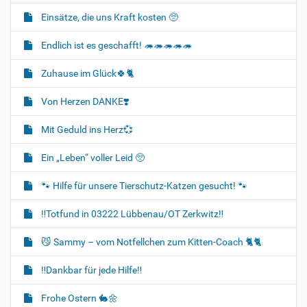
Einsätze, die uns Kraft kosten 🥺
Endlich ist es geschafft! 🦔🦔🦔🦔🦔
Zuhause im Glück🍀🐈‍
Von Herzen DANKE❣️
Mit Geduld ins Herz💞
Ein „Leben“ voller Leid 🥺
🐾 Hilfe für unsere Tierschutz-Katzen gesucht! 🐾
‼️Totfund in 03222 Lübbenau/OT Zerkwitz‼️
😼 Sammy – vom Notfellchen zum Kitten-Coach 🐈🐈‍
‼️Dankbar für jede Hilfe‼️
Frohe Ostern 🐇🌼