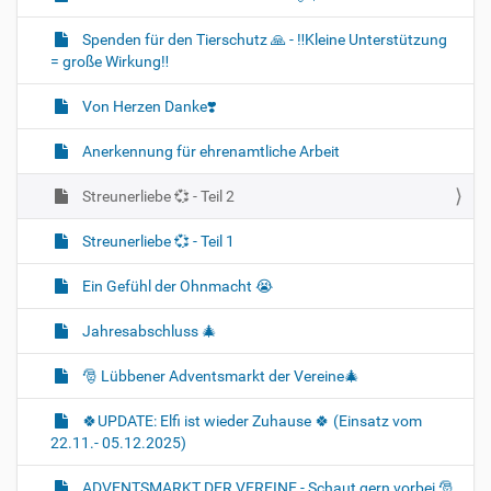
Spenden für den Tierschutz 🙏 - ‼️Kleine Unterstützung
= große Wirkung‼️
Von Herzen Danke❣️
Anerkennung für ehrenamtliche Arbeit
Streunerliebe 💞 - Teil 2
Streunerliebe 💞 - Teil 1
Ein Gefühl der Ohnmacht 😭
Jahresabschluss 🎄
🎅 Lübbener Adventsmarkt der Vereine🎄
🍀UPDATE: Elfi ist wieder Zuhause 🍀 (Einsatz vom
22.11.- 05.12.2025)
ADVENTSMARKT DER VEREINE - Schaut gern vorbei 🎅