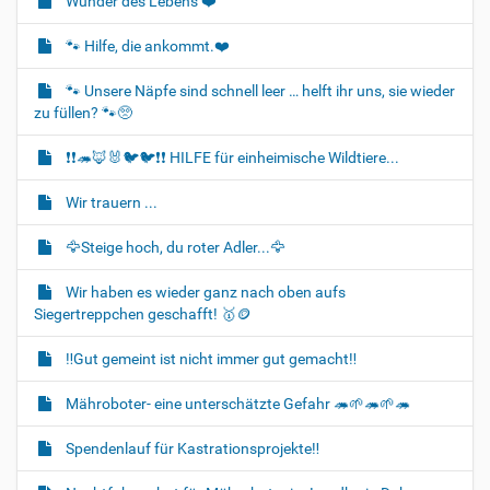
Wunder des Lebens ❤️
i
o
🐾 Hilfe, die ankommt.❤️
n
🐾 Unsere Näpfe sind schnell leer … helft ihr uns, sie wieder
zu füllen? 🐾🥺
❗❗🦔🦊🐰🐦‍🐦❗❗ HILFE für einheimische Wildtiere...
Wir trauern ...
🦅Steige hoch, du roter Adler...🦅
Wir haben es wieder ganz nach oben aufs
Siegertreppchen geschafft! 🥇🪙
‼️Gut gemeint ist nicht immer gut gemacht‼️
Mähroboter- eine unterschätzte Gefahr 🦔🌱🦔🌱🦔
Spendenlauf für Kastrationsprojekte‼️