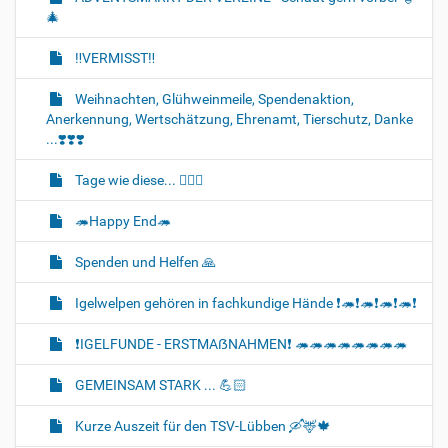
🎄
‼️VERMISST‼️
Weihnachten, Glühweinmeile, Spendenaktion,
Anerkennung, Wertschätzung, Ehrenamt, Tierschutz, Danke
...❣️❣️❣️
Tage wie diese... 🐈‍💔🌈
🦔Happy End🦔
Spenden und Helfen 🙏
Igelwelpen gehören in fachkundige Hände ❗🦔❗🦔❗🦔❗🦔❗
❗IGELFUNDE - ERSTMAẞNAHMEN❗ 🦔🦔🦔🦔🦔🦔🦔🦔
GEMEINSAM STARK ... 💪🏻
Kurze Auszeit für den TSV-Lübben 🛶🦌🍁