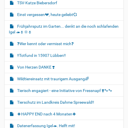
TSV-Katze Biebersdorf
Einst vergessen💔, heute geliebt💞
Frühjahrsputz im Garten... denkt an die noch schlafenden
Igel 🦔🌷🌞🌷
❓️Wer kennt oder vermisst mich❓️
‼️Totfund in 15907 Lübben‼️
Von Herzen DANKE ❣️
Wildtiereinsatz mit traurigem Ausgang🌈
Tierisch engagiert - eine Initiative von Fressnapf ❣️🐾🐾
Tierschutz im Landkreis Dahme Spreewald‼️
🍀HAPPY END nach 4 Monaten🍀
Datenerfassung Igel🦔. Helft mit!