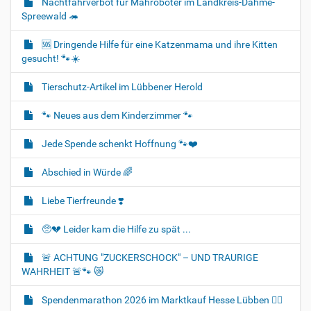
Nachtfahrverbot für Mähroboter im Landkreis-Dahme-
Spreewald 🦔
🆘️ Dringende Hilfe für eine Katzenmama und ihre Kitten
gesucht! 🐾☀️
Tierschutz-Artikel im Lübbener Herold
🐾 Neues aus dem Kinderzimmer 🐾
Jede Spende schenkt Hoffnung 🐾❤️
Abschied in Würde 🌈
Liebe Tierfreunde ❣️
🥺💔 Leider kam die Hilfe zu spät ...
🚨 ACHTUNG "ZUCKERSCHOCK" – UND TRAURIGE
WAHRHEIT 🚨🐾 😿
Spendenmarathon 2026 im Marktkauf Hesse Lübben 👍🏻