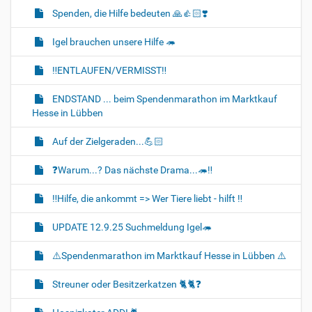
Spenden, die Hilfe bedeuten 🙏👍🏻❣️
Igel brauchen unsere Hilfe 🦔
‼️ENTLAUFEN/VERMISST‼️
ENDSTAND ... beim Spendenmarathon im Marktkauf
Hesse in Lübben
Auf der Zielgeraden...💪🏻
❓️Warum...? Das nächste Drama...🦔‼️
‼️Hilfe, die ankommt => Wer Tiere liebt - hilft ‼️
UPDATE 12.9.25 Suchmeldung Igel🦔
⚠️Spendenmarathon im Marktkauf Hesse in Lübben ⚠️
Streuner oder Besitzerkatzen 🐈🐈‍❓️