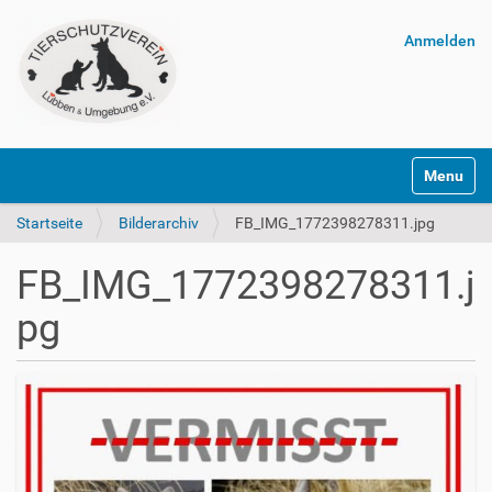
Anmelden
Navigatio
Startseite
Bilderarchiv
FB_IMG_1772398278311.jpg
FB_IMG_1772398278311.j
pg