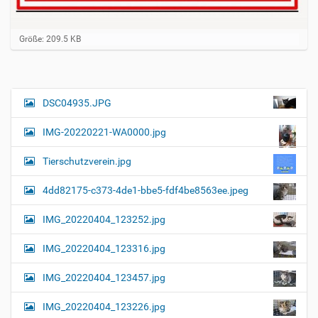
Z
Größe: 209.5 KB
e
i
g
e
B
DSC04935.JPG
N
i
a
l
IMG-20220221-WA0000.jpg
d
v
i
i
n
Tierschutzverein.jpg
v
g
o
4dd82175-c373-4de1-bbe5-fdf4be8563ee.jpeg
a
l
l
t
IMG_20220404_123252.jpg
e
i
r
G
o
IMG_20220404_123316.jpg
r
n
ö
IMG_20220404_123457.jpg
ß
e
…
IMG_20220404_123226.jpg