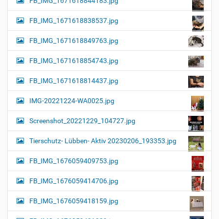
FB_IMG_1671618844183.jpg
FB_IMG_1671618838537.jpg
FB_IMG_1671618849763.jpg
FB_IMG_1671618854743.jpg
FB_IMG_1671618814437.jpg
IMG-20221224-WA0025.jpg
Screenshot_20221229_104727.jpg
Tierschutz- Lübben- Aktiv 20230206_193353.jpg
FB_IMG_1676059409753.jpg
FB_IMG_1676059414706.jpg
FB_IMG_1676059418159.jpg