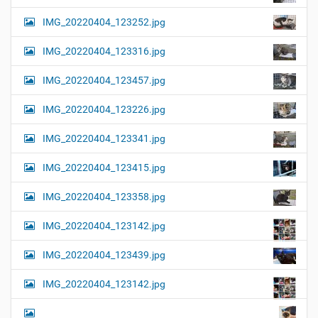
l
t
IMG_20220404_123252.jpg
e
i
r
G
o
IMG_20220404_123316.jpg
r
n
ö
IMG_20220404_123457.jpg
ß
e
…
IMG_20220404_123226.jpg
IMG_20220404_123341.jpg
IMG_20220404_123415.jpg
IMG_20220404_123358.jpg
IMG_20220404_123142.jpg
IMG_20220404_123439.jpg
IMG_20220404_123142.jpg