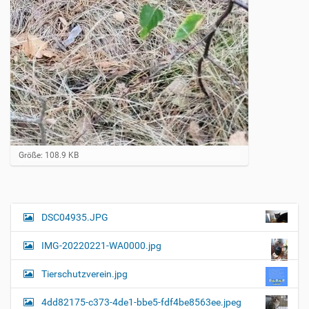
Z
Größe: 108.9 KB
e
i
g
e
B
DSC04935.JPG
N
i
a
l
IMG-20220221-WA0000.jpg
d
v
i
i
n
Tierschutzverein.jpg
v
g
o
4dd82175-c373-4de1-bbe5-fdf4be8563ee.jpeg
a
l