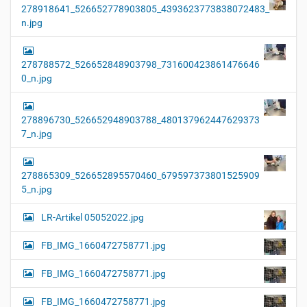
278918641_526652778903805_4393623773838072483_
n.jpg
278788572_526652848903798_731600423861476646
0_n.jpg
278896730_526652948903788_480137962447629373
7_n.jpg
278865309_526652895570460_679597373801525909
5_n.jpg
LR-Artikel 05052022.jpg
FB_IMG_1660472758771.jpg
FB_IMG_1660472758771.jpg
FB_IMG_1660472758771.jpg