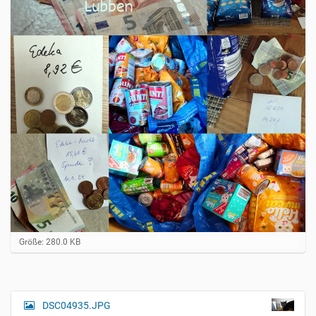
Z
Größe: 280.0 KB
e
i
g
e
B
DSC04935.JPG
N
i