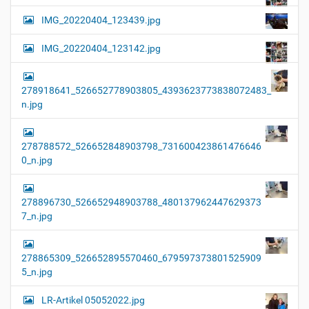
IMG_20220404_123439.jpg
IMG_20220404_123142.jpg
278918641_526652778903805_4393623773838072483_
n.jpg
278788572_526652848903798_731600423861476646
0_n.jpg
278896730_526652948903788_480137962447629373
7_n.jpg
278865309_526652895570460_679597373801525909
5_n.jpg
LR-Artikel 05052022.jpg