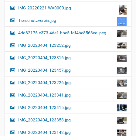
a
l
IMG-20220221-WA0000.jpg
d
v
i
i
n
Tierschutzverein.jpg
v
g
o
4dd82175-c373-4de1-bbe5-fdf4be8563ee.jpeg
a
l
l
t
IMG_20220404_123252.jpg
e
i
r
G
o
IMG_20220404_123316.jpg
r
n
ö
IMG_20220404_123457.jpg
ß
e
…
IMG_20220404_123226.jpg
IMG_20220404_123341.jpg
IMG_20220404_123415.jpg
IMG_20220404_123358.jpg
IMG_20220404_123142.jpg