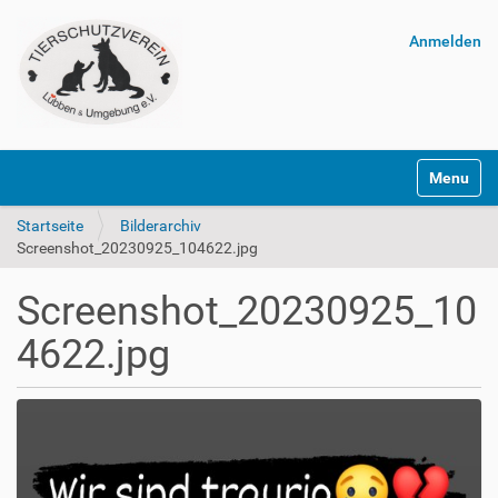
Anmelden
Navigatio
Startseite
Bilderarchiv
Screenshot_20230925_104622.jpg
Screenshot_20230925_10
4622.jpg