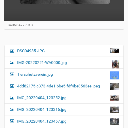
Z
Größe: 477.6 KB
e
i
g
e
B
DSC04935.JPG
N
i
a
l
IMG-20220221-WA0000.jpg
d
v
i
i
n
Tierschutzverein.jpg
v
g
o
4dd82175-c373-4de1-bbe5-fdf4be8563ee.jpeg
a
l
l
t
IMG_20220404_123252.jpg
e
i
r
G
o
IMG_20220404_123316.jpg
r
n
ö
IMG_20220404_123457.jpg
ß
e