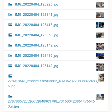
…
IMG_20220404_123226.jpg
IMG_20220404_123341.jpg
IMG_20220404_123415.jpg
IMG_20220404_123358.jpg
IMG_20220404_123142.jpg
IMG_20220404_123439.jpg
IMG_20220404_123142.jpg
278918641_526652778903805_4393623773838072483_
n.jpg
278788572_526652848903798_731600423861476646
0_n.jpg