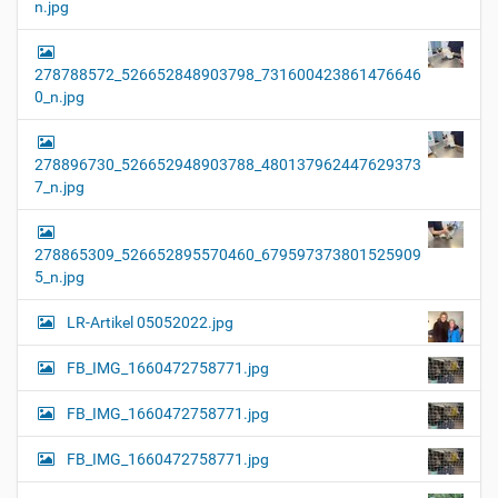
n.jpg
278788572_526652848903798_731600423861476646
0_n.jpg
278896730_526652948903788_480137962447629373
7_n.jpg
278865309_526652895570460_679597373801525909
5_n.jpg
LR-Artikel 05052022.jpg
FB_IMG_1660472758771.jpg
FB_IMG_1660472758771.jpg
FB_IMG_1660472758771.jpg