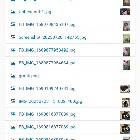
Unbenannt-1.jpg
FB_IMG_1689798436107.jpg
Screenshot_20230720_142755.jpg
FB_IMG_1689877958492.jpg
FB_IMG_1689877954634.jpg
grafik.png
FB_IMG_1690109240731.jpg
IMG_20230723_131832_400.jpg
FB_IMG_1690816877089.jpg
FB_IMG_1690816877089.jpg
FB_IMG_1690816898046.jpg