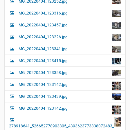
IMG_20220404_123252.jpg
e
i
r
G
o
IMG_20220404_123316.jpg
r
n
ö
IMG_20220404_123457.jpg
ß
e
…
IMG_20220404_123226.jpg
IMG_20220404_123341.jpg
IMG_20220404_123415.jpg
IMG_20220404_123358.jpg
IMG_20220404_123142.jpg
IMG_20220404_123439.jpg
IMG_20220404_123142.jpg
278918641_526652778903805_4393623773838072483_