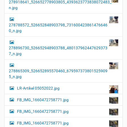
278918641_526652778903805_4393623773838072483_
n.jpg
278788572_526652848903798_731600423861476646
0_n.jpg
278896730_526652948903788_480137962447629373
7_n.jpg
278865309_526652895570460_679597373801525909
5_n.jpg
LR-Artikel 05052022.jpg
FB_IMG_1660472758771.jpg
FB_IMG_1660472758771.jpg
FB_IMG_1660472758771.jpg