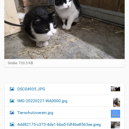
Z
Größe: 733.3 KB
e
i
g
e
B
DSC04935.JPG
N
i
a
l
IMG-20220221-WA0000.jpg
d
v
i
i
n
Tierschutzverein.jpg
v
g
o
4dd82175-c373-4de1-bbe5-fdf4be8563ee.jpeg
a
l