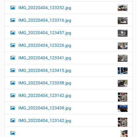
l
t
IMG_20220404_123252.jpg
e
i
r
G
o
IMG_20220404_123316.jpg
r
n
ö
IMG_20220404_123457.jpg
ß
e
…
IMG_20220404_123226.jpg
IMG_20220404_123341.jpg
IMG_20220404_123415.jpg
IMG_20220404_123358.jpg
IMG_20220404_123142.jpg
IMG_20220404_123439.jpg
IMG_20220404_123142.jpg