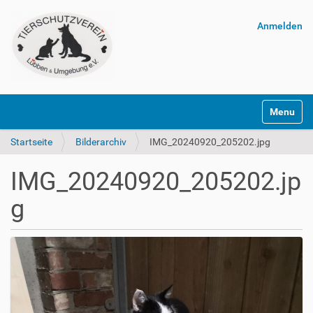
Anmelden
Navigatio
Startseite
Bilderarchiv
IMG_20240920_205202.jpg
IMG_20240920_205202.jp
g