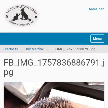
Anmelden
Navigatio
Startseite
Bilderarchiv
FB_IMG_1757836886791.jpg
FB_IMG_1757836886791.j
pg