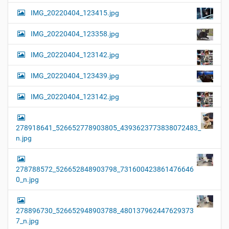
IMG_20220404_123415.jpg
IMG_20220404_123358.jpg
IMG_20220404_123142.jpg
IMG_20220404_123439.jpg
IMG_20220404_123142.jpg
278918641_526652778903805_4393623773838072483_
n.jpg
278788572_526652848903798_731600423861476646
0_n.jpg
278896730_526652948903788_480137962447629373
7_n.jpg