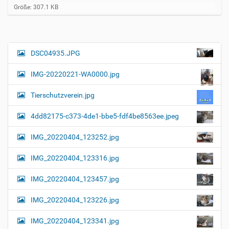
Z
Größe: 307.1 KB
e
i
g
e
B
DSC04935.JPG
N
i
a
l
IMG-20220221-WA0000.jpg
d
v
i
i
n
Tierschutzverein.jpg
v
g
o
4dd82175-c373-4de1-bbe5-fdf4be8563ee.jpeg
a
l
l
t
IMG_20220404_123252.jpg
e
i
r
G
o
IMG_20220404_123316.jpg
r
n
ö
IMG_20220404_123457.jpg
ß
e
…
IMG_20220404_123226.jpg
IMG_20220404_123341.jpg