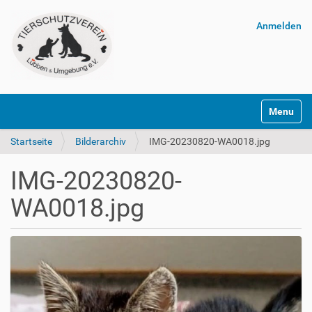
Anmelden
Navigatio
Startseite
Bilderarchiv
IMG-20230820-WA0018.jpg
IMG-20230820-
WA0018.jpg