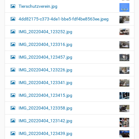
i
i
n
Tierschutzverein.jpg
v
g
o
4dd82175-c373-4de1-bbe5-fdf4be8563ee.jpeg
a
l
l
t
IMG_20220404_123252.jpg
e
i
r
G
o
IMG_20220404_123316.jpg
r
n
ö
IMG_20220404_123457.jpg
ß
e
…
IMG_20220404_123226.jpg
IMG_20220404_123341.jpg
IMG_20220404_123415.jpg
IMG_20220404_123358.jpg
IMG_20220404_123142.jpg
IMG_20220404_123439.jpg