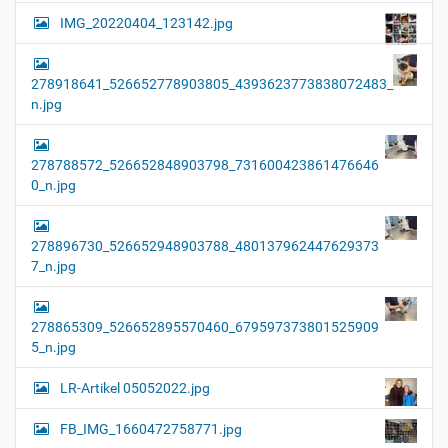
IMG_20220404_123142.jpg
278918641_526652778903805_4393623773838072483_
n.jpg
278788572_526652848903798_731600423861476646
0_n.jpg
278896730_526652948903788_480137962447629373
7_n.jpg
278865309_526652895570460_679597373801525909
5_n.jpg
LR-Artikel 05052022.jpg
FB_IMG_1660472758771.jpg