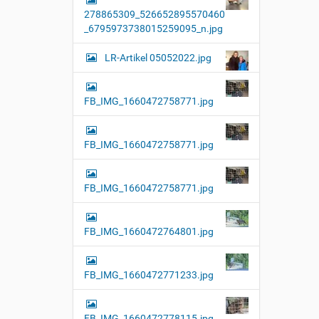
l
278865309_526652895570460
l
e
_6795973738015259095_n.jpg
r
G
LR-Artikel 05052022.jpg
r
ö
ß
e
FB_IMG_1660472758771.jpg
…
FB_IMG_1660472758771.jpg
FB_IMG_1660472758771.jpg
FB_IMG_1660472764801.jpg
FB_IMG_1660472771233.jpg
FB_IMG_1660472778115.jpg