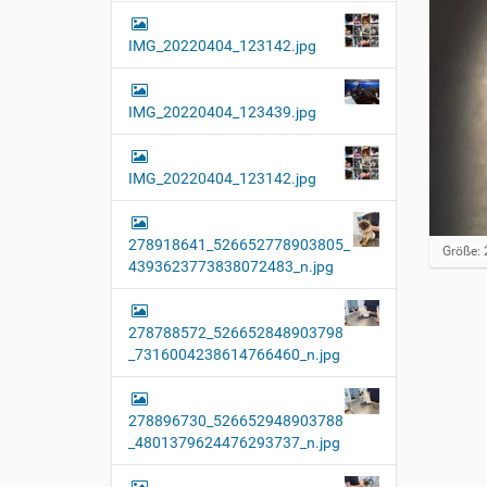
IMG_20220404_123142.jpg
IMG_20220404_123439.jpg
IMG_20220404_123142.jpg
278918641_526652778903805_
Z
Größe: 
4393623773838072483_n.jpg
e
i
g
e
278788572_526652848903798
B
_7316004238614766460_n.jpg
i
l
d
i
278896730_526652948903788
n
_4801379624476293737_n.jpg
v
o