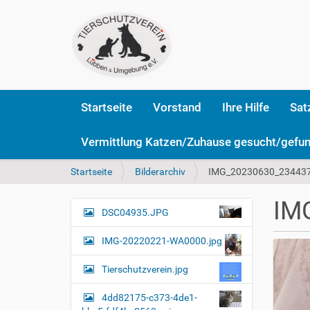
Startseite
Vorstand
Ihre Hilfe
Sat
Vermittlung Katzen/Zuhause gesucht/gefu
S
Startseite
Bilderarchiv
IMG_20230630_234437
i
e
IM
s
DSC04935.JPG
N
i
a
n
IMG-20220221-WA0000.jpg
v
d
i
h
Tierschutzverein.jpg
i
g
e
4dd82175-c373-4de1-
a
r