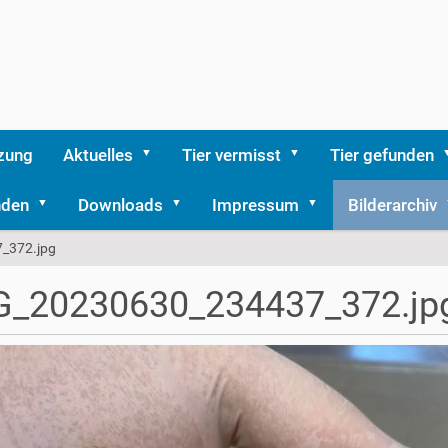
zung
Aktuelles
Tier vermisst
Tier gefunden
nden
Downloads
Impressum
Bilderarchiv
_372.jpg
G_20230630_234437_372.jp