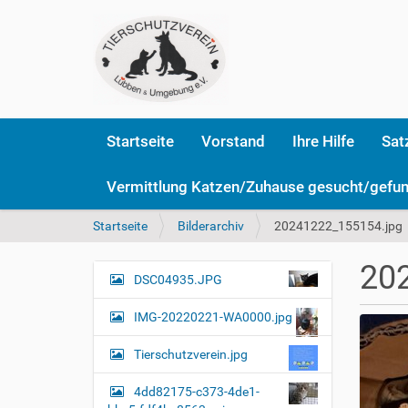
Startseite
Vorstand
Ihre Hilfe
Sat
Vermittlung Katzen/Zuhause gesucht/gefu
S
Startseite
Bilderarchiv
20241222_155154.jpg
i
e
20
s
DSC04935.JPG
N
i
a
n
IMG-20220221-WA0000.jpg
v
d
i
h
Tierschutzverein.jpg
i
g
e
4dd82175-c373-4de1-
a
r