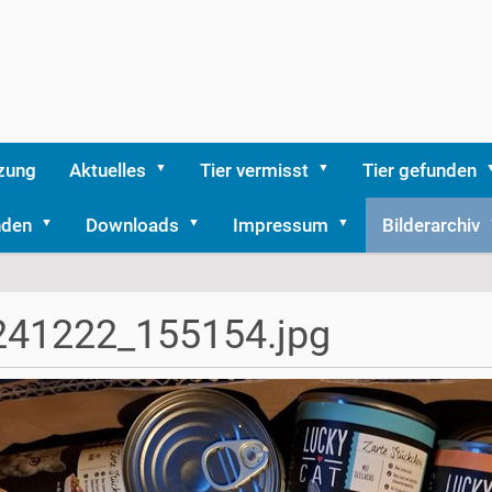
zung
Aktuelles
Tier vermisst
Tier gefunden
nden
Downloads
Impressum
Bilderarchiv
241222_155154.jpg