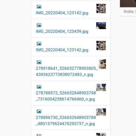
Z
Größe: 
IMG_20220404_123142.jpg
e
i
g
IMG_20220404_123439.jpg
e
B
i
l
IMG_20220404_123142.jpg
d
i
n
278918641_526652778903805_
v
o
4393623773838072483_n.jpg
l
l
e
278788572_526652848903798
r
_7316004238614766460_n.jpg
G
r
ö
ß
278896730_526652948903788
e
_4801379624476293737_n.jpg
…