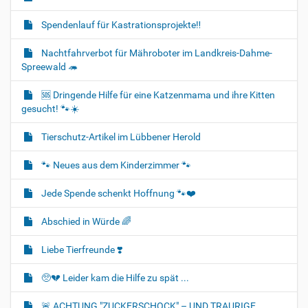
Spendenlauf für Kastrationsprojekte‼️
Nachtfahrverbot für Mähroboter im Landkreis-Dahme-
Spreewald 🦔
🆘️ Dringende Hilfe für eine Katzenmama und ihre Kitten
gesucht! 🐾☀️
Tierschutz-Artikel im Lübbener Herold
🐾 Neues aus dem Kinderzimmer 🐾
Jede Spende schenkt Hoffnung 🐾❤️
Abschied in Würde 🌈
Liebe Tierfreunde ❣️
🥺💔 Leider kam die Hilfe zu spät ...
🚨 ACHTUNG "ZUCKERSCHOCK" – UND TRAURIGE