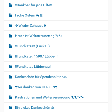
‼️Dankbar für jede Hilfe‼️
Frohe Ostern 🐇🌼
🍀Wieder Zuhause🍀
Heute ist Weltstreunertag 🐾🐾
‼️Fundkatze‼️ (Luckau)
‼️Fundkater, 15907 Lübben‼️
‼️Fundkatze Lübbenau‼️
Dankeschön für Spendenaktion🙏
❣️Wir danken von HERZEN❣️
Kastrationen und Weiterversorgung 🐈‍🐈🐾🐾
Ein dickes Dankeschön 🙏