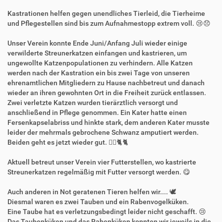
Kastrationen helfen gegen unendliches Tierleid, die Tierheime
und Pflegestellen sind bis zum Aufnahmestopp extrem voll. 😢😞
Unser Verein konnte Ende Juni/Anfang Juli wieder einige
verwilderte Streunerkatzen einfangen und kastrieren, um
ungewollte Katzenpopulationen zu verhindern. Alle Katzen
werden nach der Kastration ein bis zwei Tage von unseren
ehrenamtlichen Mitgliedern zu Hause nachbetreut und danach
wieder an ihren gewohnten Ort in die Freiheit zurück entlassen.
Zwei verletzte Katzen wurden tierärztlich versorgt und
anschließend in Pflege genommen. Ein Kater hatte einen
Fersenkapselabriss und hinkte stark, dem anderen Kater musste
leider der mehrmals gebrochene Schwanz amputiert werden.
Beiden geht es jetzt wieder gut. 👍🏻🐈🐈
Aktuell betreut unser Verein vier Futterstellen, wo kastrierte
Streunerkatzen regelmäßig mit Futter versorgt werden. 😋
Auch anderen in Not geratenen Tieren helfen wir.... 🕊️
Diesmal waren es zwei Tauben und ein Rabenvogelküken.
Eine Taube hat es verletzungsbedingt leider nicht geschafft. 😢
Das Taubenküken und das Rabenküken konnten wir jeweils in die