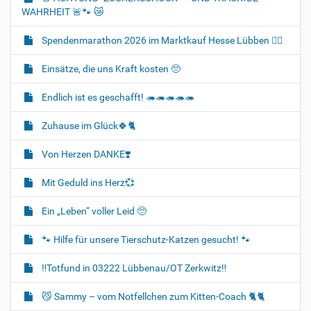
WAHRHEIT 🚨🐾 😿
Spendenmarathon 2026 im Marktkauf Hesse Lübben 👍🏻
Einsätze, die uns Kraft kosten 🥺
Endlich ist es geschafft! 🦔🦔🦔🦔🦔
Zuhause im Glück🍀🐈‍
Von Herzen DANKE❣️
Mit Geduld ins Herz💞
Ein „Leben“ voller Leid 🥺
🐾 Hilfe für unsere Tierschutz-Katzen gesucht! 🐾
‼️Totfund in 03222 Lübbenau/OT Zerkwitz‼️
😼 Sammy – vom Notfellchen zum Kitten-Coach 🐈🐈‍