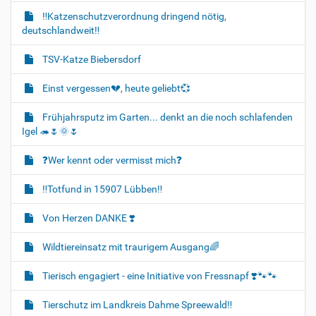
‼️Katzenschutzverordnung dringend nötig,
deutschlandweit‼️
TSV-Katze Biebersdorf
Einst vergessen💔, heute geliebt💞
Frühjahrsputz im Garten... denkt an die noch schlafenden
Igel 🦔🌷🌞🌷
❓️Wer kennt oder vermisst mich❓️
‼️Totfund in 15907 Lübben‼️
Von Herzen DANKE ❣️
Wildtiereinsatz mit traurigem Ausgang🌈
Tierisch engagiert - eine Initiative von Fressnapf ❣️🐾🐾
Tierschutz im Landkreis Dahme Spreewald‼️