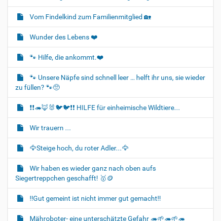
a
Vom Findelkind zum Familienmitglied 🏡
v
i
Wunder des Lebens ❤️
g
🐾 Hilfe, die ankommt.❤️
a
t
🐾 Unsere Näpfe sind schnell leer … helft ihr uns, sie wieder
i
zu füllen? 🐾🥺
o
❗❗🦔🦊🐰🐦‍🐦❗❗ HILFE für einheimische Wildtiere...
n
Wir trauern ...
🦅Steige hoch, du roter Adler...🦅
Wir haben es wieder ganz nach oben aufs
Siegertreppchen geschafft! 🥇🪙
‼️Gut gemeint ist nicht immer gut gemacht‼️
Mähroboter- eine unterschätzte Gefahr 🦔🌱🦔🌱🦔