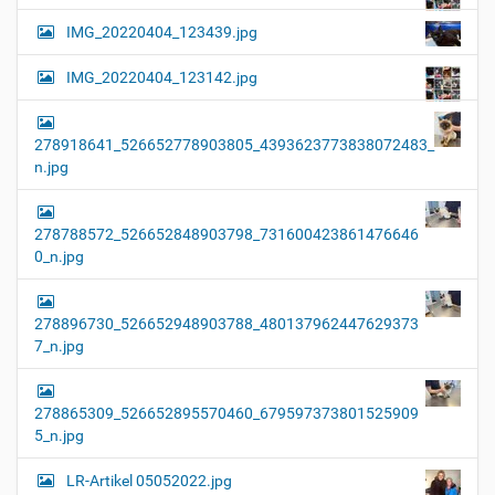
IMG_20220404_123439.jpg
IMG_20220404_123142.jpg
278918641_526652778903805_4393623773838072483_
n.jpg
278788572_526652848903798_731600423861476646
0_n.jpg
278896730_526652948903788_480137962447629373
7_n.jpg
278865309_526652895570460_679597373801525909
5_n.jpg
LR-Artikel 05052022.jpg