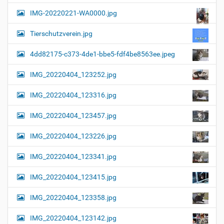
a
l
IMG-20220221-WA0000.jpg
d
v
i
i
n
Tierschutzverein.jpg
v
g
o
4dd82175-c373-4de1-bbe5-fdf4be8563ee.jpeg
a
l
l
t
IMG_20220404_123252.jpg
e
i
r
G
o
IMG_20220404_123316.jpg
r
n
ö
IMG_20220404_123457.jpg
ß
e
…
IMG_20220404_123226.jpg
IMG_20220404_123341.jpg
IMG_20220404_123415.jpg
IMG_20220404_123358.jpg
IMG_20220404_123142.jpg