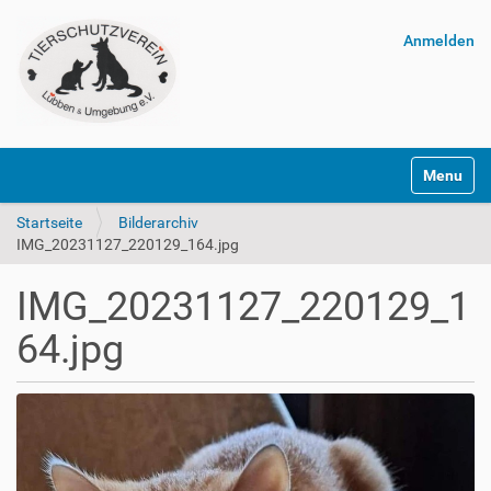
Anmelden
Navigatio
Startseite
Bilderarchiv
IMG_20231127_220129_164.jpg
IMG_20231127_220129_1
64.jpg