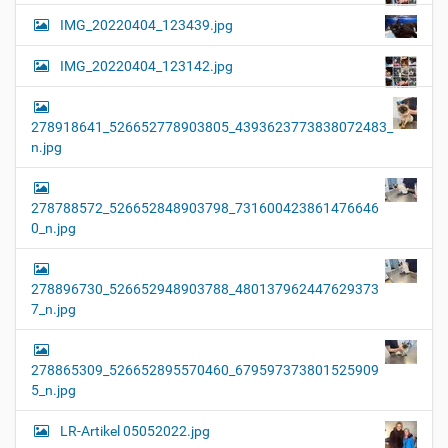
IMG_20220404_123439.jpg
IMG_20220404_123142.jpg
278918641_526652778903805_4393623773838072483_
n.jpg
278788572_526652848903798_731600423861476646
0_n.jpg
278896730_526652948903788_480137962447629373
7_n.jpg
278865309_526652895570460_679597373801525909
5_n.jpg
LR-Artikel 05052022.jpg