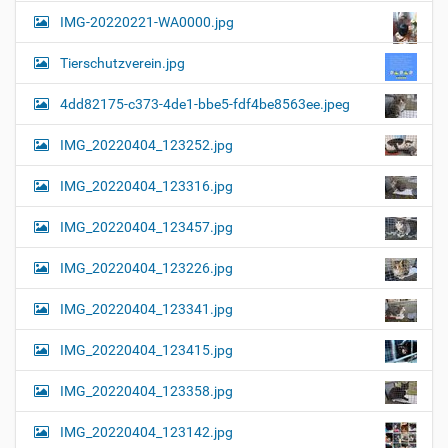
a
l
IMG-20220221-WA0000.jpg
d
v
i
i
n
Tierschutzverein.jpg
v
g
o
4dd82175-c373-4de1-bbe5-fdf4be8563ee.jpeg
a
l
l
t
IMG_20220404_123252.jpg
e
i
r
G
o
IMG_20220404_123316.jpg
r
n
ö
IMG_20220404_123457.jpg
ß
e
…
IMG_20220404_123226.jpg
IMG_20220404_123341.jpg
IMG_20220404_123415.jpg
IMG_20220404_123358.jpg
IMG_20220404_123142.jpg