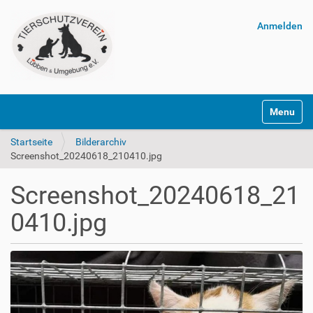
Anmelden
Navigatio
Startseite
Bilderarchiv
Screenshot_20240618_210410.jpg
Screenshot_20240618_21
0410.jpg