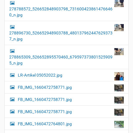
278788572_526652848903798_731600423861476646
0_n.jpg
278896730_526652948903788_480137962447629373
7_n.jpg
278865309_526652895570460_679597373801525909
5_n.jpg
LR-Artikel 05052022.jpg
FB_IMG_1660472758771.jpg
FB_IMG_1660472758771.jpg
FB_IMG_1660472758771.jpg
FB_IMG_1660472764801.jpg