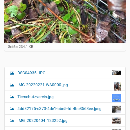
Z
Größe: 234.1 KB
e
i
g
e
B
DSC04935.JPG
N
i
a
l
IMG-20220221-WA0000.jpg
d
v
i
i
n
Tierschutzverein.jpg
v
g
o
4dd82175-c373-4de1-bbe5-fdf4be8563ee.jpeg
a
l
l
t
IMG_20220404_123252.jpg
e
i
r