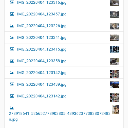
G
o
IMG_20220404_123316.jpg
r
n
ö
IMG_20220404_123457.jpg
ß
e
…
IMG_20220404_123226.jpg
IMG_20220404_123341.jpg
IMG_20220404_123415.jpg
IMG_20220404_123358.jpg
IMG_20220404_123142.jpg
IMG_20220404_123439.jpg
IMG_20220404_123142.jpg
278918641_526652778903805_4393623773838072483_
n.jpg