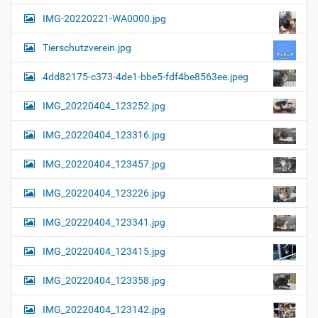
a
l
IMG-20220221-WA0000.jpg
d
v
i
i
n
Tierschutzverein.jpg
v
g
o
4dd82175-c373-4de1-bbe5-fdf4be8563ee.jpeg
a
l
l
t
IMG_20220404_123252.jpg
e
i
r
G
o
IMG_20220404_123316.jpg
r
n
ö
IMG_20220404_123457.jpg
ß
e
…
IMG_20220404_123226.jpg
IMG_20220404_123341.jpg
IMG_20220404_123415.jpg
IMG_20220404_123358.jpg
IMG_20220404_123142.jpg