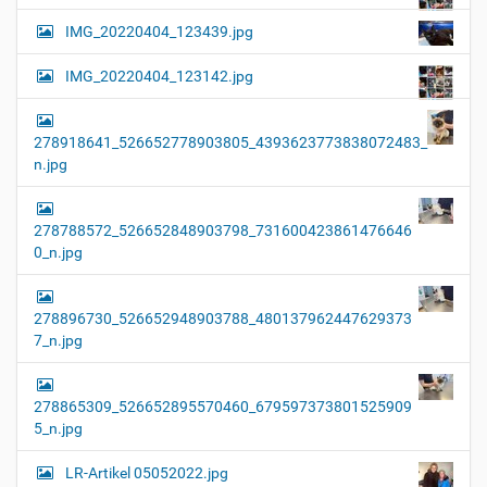
IMG_20220404_123439.jpg
IMG_20220404_123142.jpg
278918641_526652778903805_4393623773838072483_
n.jpg
278788572_526652848903798_731600423861476646
0_n.jpg
278896730_526652948903788_480137962447629373
7_n.jpg
278865309_526652895570460_679597373801525909
5_n.jpg
LR-Artikel 05052022.jpg