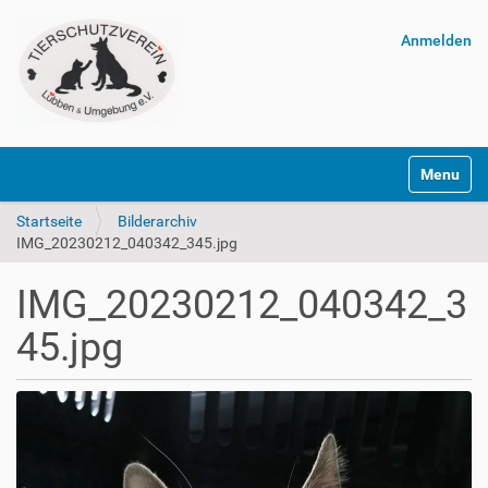
Anmelden
Navigatio
Startseite
Bilderarchiv
IMG_20230212_040342_345.jpg
IMG_20230212_040342_3
45.jpg