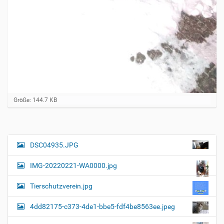
Z
Größe: 144.7 KB
e
i
g
e
B
DSC04935.JPG
N
i
a
l
IMG-20220221-WA0000.jpg
d
v
i
i
n
Tierschutzverein.jpg
v
g
o
4dd82175-c373-4de1-bbe5-fdf4be8563ee.jpeg
a
l
l
t