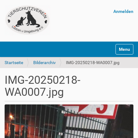
Anmelden
Navigatio
Startseite
Bilderarchiv
IMG-20250218-WA0007.jpg
IMG-20250218-
WA0007.jpg