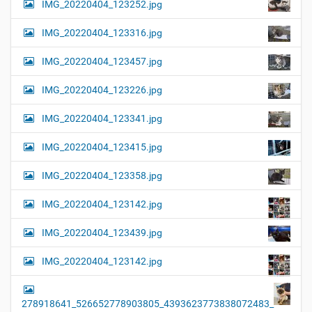
IMG_20220404_123252.jpg
e
i
r
G
o
IMG_20220404_123316.jpg
r
n
ö
IMG_20220404_123457.jpg
ß
e
…
IMG_20220404_123226.jpg
IMG_20220404_123341.jpg
IMG_20220404_123415.jpg
IMG_20220404_123358.jpg
IMG_20220404_123142.jpg
IMG_20220404_123439.jpg
IMG_20220404_123142.jpg
278918641_526652778903805_4393623773838072483_