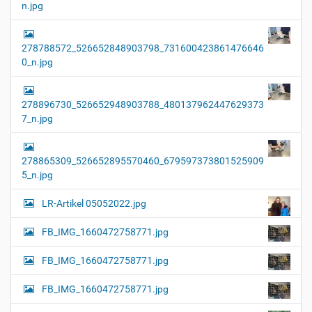
n.jpg
278788572_526652848903798_731600423861476646
0_n.jpg
278896730_526652948903788_480137962447629373
7_n.jpg
278865309_526652895570460_679597373801525909
5_n.jpg
LR-Artikel 05052022.jpg
FB_IMG_1660472758771.jpg
FB_IMG_1660472758771.jpg
FB_IMG_1660472758771.jpg