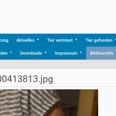
zung
Aktuelles
Tier vermisst
Tier gefunden
nden
Downloads
Impressum
Bilderarchiv
00413813.jpg