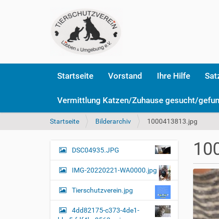
Startseite
Vorstand
Ihre Hilfe
Sat
Vermittlung Katzen/Zuhause gesucht/gefu
S
Startseite
Bilderarchiv
1000413813.jpg
i
e
10
s
DSC04935.JPG
N
i
a
n
IMG-20220221-WA0000.jpg
v
d
i
h
Tierschutzverein.jpg
i
g
e
4dd82175-c373-4de1-
a
r