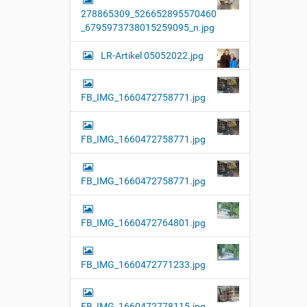
l
278865309_526652895570460
l
e
_6795973738015259095_n.jpg
r
G
LR-Artikel 05052022.jpg
r
ö
ß
e
FB_IMG_1660472758771.jpg
…
FB_IMG_1660472758771.jpg
FB_IMG_1660472758771.jpg
FB_IMG_1660472764801.jpg
FB_IMG_1660472771233.jpg
FB_IMG_1660472778115.jpg