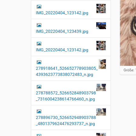
IMG_20220404_123142.jpg
IMG_20220404_123439.jpg
IMG_20220404_123142.jpg
278918641_526652778903805_
Z
Größe: 
4393623773838072483_n.jpg
e
i
g
e
278788572_526652848903798
B
_7316004238614766460_n.jpg
i
l
d
i
278896730_526652948903788
n
_4801379624476293737_n.jpg
v
o