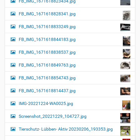
FB_IMG_1671618823434.jpg
FB_IMG_1671618828341.jpg
FB_IMG_1671618833249.jpg
FB_IMG_1671618844183.jpg
FB_IMG_1671618838537.jpg
FB_IMG_1671618849763.jpg
FB_IMG_1671618854743.jpg
FB_IMG_1671618814437.jpg
IMG-20221224-WA0025.jpg
Screenshot_20221229_104727.jpg
Tierschutz- Lübben- Aktiv 20230206_193353.jpg