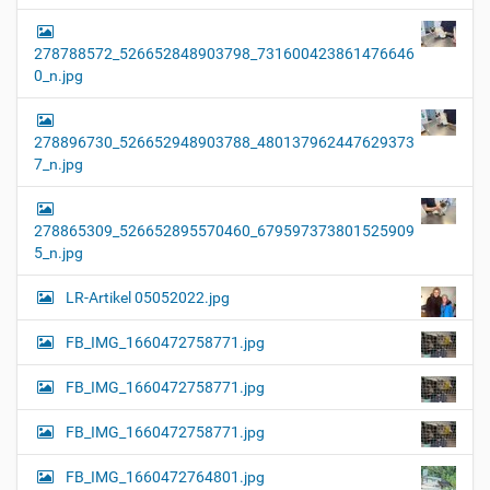
278788572_526652848903798_731600423861476646
0_n.jpg
278896730_526652948903788_480137962447629373
7_n.jpg
278865309_526652895570460_679597373801525909
5_n.jpg
LR-Artikel 05052022.jpg
FB_IMG_1660472758771.jpg
FB_IMG_1660472758771.jpg
FB_IMG_1660472758771.jpg
FB_IMG_1660472764801.jpg