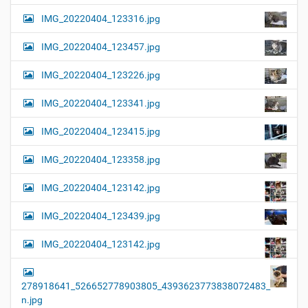
i
r
G
o
IMG_20220404_123316.jpg
r
n
ö
IMG_20220404_123457.jpg
ß
e
…
IMG_20220404_123226.jpg
IMG_20220404_123341.jpg
IMG_20220404_123415.jpg
IMG_20220404_123358.jpg
IMG_20220404_123142.jpg
IMG_20220404_123439.jpg
IMG_20220404_123142.jpg
278918641_526652778903805_4393623773838072483_
n.jpg