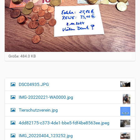
Z
Größe: 484.0 KB
e
i
g
e
B
DSC04935.JPG
N
i
a
l
IMG-20220221-WA0000.jpg
d
v
i
i
n
Tierschutzverein.jpg
v
g
o
4dd82175-c373-4de1-bbe5-fdf4be8563ee.jpeg
a
l
l
t
IMG_20220404_123252.jpg
e