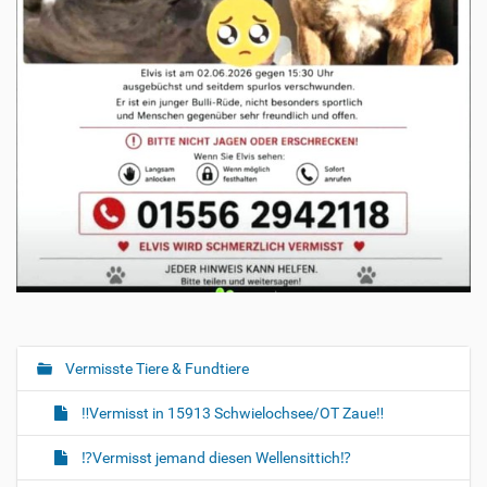
Vermisste Tiere & Fundtiere
N
a
‼️Vermisst in 15913 Schwielochsee/OT Zaue‼️
v
i
⁉️Vermisst jemand diesen Wellensittich⁉️
g