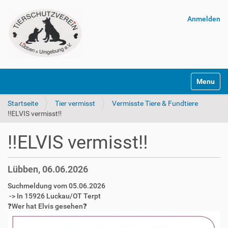
Anmelden
Navigatio
Startseite
Tier vermisst
Vermisste Tiere & Fundtiere
‼️ELVIS vermisst‼️
‼️ELVIS vermisst‼️
Lübben, 06.06.2026
Suchmeldung vom 05.06.2026
-> In 15926 Luckau/OT Terpt
❓️Wer hat Elvis gesehen❓️