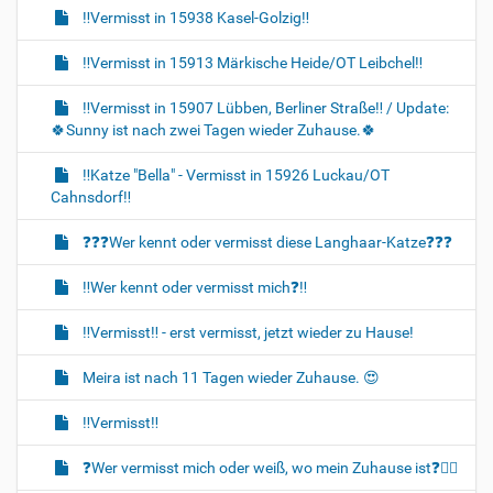
‼️Vermisst in 15938 Kasel-Golzig‼️
‼️Vermisst in 15913 Märkische Heide/OT Leibchel‼️
‼️Vermisst in 15907 Lübben, Berliner Straße‼️ / Update:
🍀Sunny ist nach zwei Tagen wieder Zuhause.🍀
‼️Katze "Bella" - Vermisst in 15926 Luckau/OT
Cahnsdorf‼️
❓️❓️❓️Wer kennt oder vermisst diese Langhaar-Katze❓️❓️❓️
‼️Wer kennt oder vermisst mich❓️‼️
‼️Vermisst‼️ - erst vermisst, jetzt wieder zu Hause!
Meira ist nach 11 Tagen wieder Zuhause. 😍
‼️Vermisst‼️
❓️Wer vermisst mich oder weiß, wo mein Zuhause ist❓️🐈‍🏡