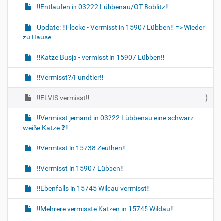
‼️Entlaufen in 03222 Lübbenau/OT Boblitz‼️
a
t
Update: ‼️Flocke - Vermisst in 15907 Lübben‼️ => Wieder
i
zu Hause
o
‼️Katze Busja - vermisst in 15907 Lübben‼️
n
‼️Vermisst?/Fundtier‼️
‼️ELVIS vermisst‼️
‼️Vermisst jemand in 03222 Lübbenau eine schwarz-
weiße Katze ❓️‼️
‼️Vermisst in 15738 Zeuthen‼️
‼️Vermisst in 15907 Lübben‼️
‼️Ebenfalls in 15745 Wildau vermisst‼️
‼️Mehrere vermisste Katzen in 15745 Wildau‼️