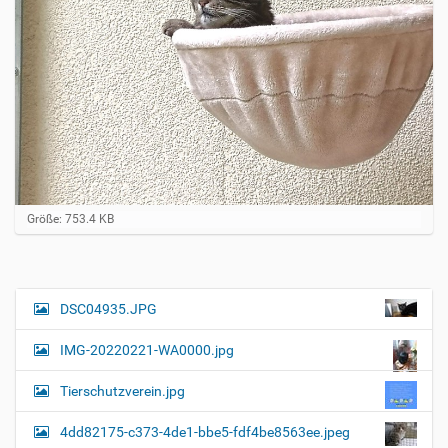
Z
Größe: 753.4 KB
e
i
g
e
B
DSC04935.JPG
N
i
a
l
IMG-20220221-WA0000.jpg
d
v
i
i
n
Tierschutzverein.jpg
v
g
o
4dd82175-c373-4de1-bbe5-fdf4be8563ee.jpeg
a
l