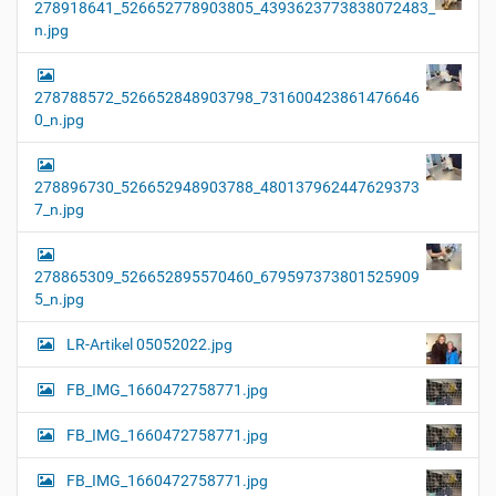
278918641_526652778903805_4393623773838072483_
n.jpg
278788572_526652848903798_731600423861476646
0_n.jpg
278896730_526652948903788_480137962447629373
7_n.jpg
278865309_526652895570460_679597373801525909
5_n.jpg
LR-Artikel 05052022.jpg
FB_IMG_1660472758771.jpg
FB_IMG_1660472758771.jpg
FB_IMG_1660472758771.jpg