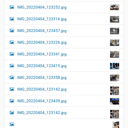
l
t
IMG_20220404_123252.jpg
e
i
r
G
o
IMG_20220404_123316.jpg
r
n
ö
IMG_20220404_123457.jpg
ß
e
…
IMG_20220404_123226.jpg
IMG_20220404_123341.jpg
IMG_20220404_123415.jpg
IMG_20220404_123358.jpg
IMG_20220404_123142.jpg
IMG_20220404_123439.jpg
IMG_20220404_123142.jpg