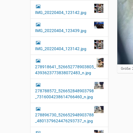
IMG_20220404_123142.jpg
IMG_20220404_123439.jpg
IMG_20220404_123142.jpg
278918641_526652778903805_
Z
Größe: 
4393623773838072483_n.jpg
e
i
g
e
278788572_526652848903798
B
_7316004238614766460_n.jpg
i
l
d
i
278896730_526652948903788
n
_4801379624476293737_n.jpg
v
o