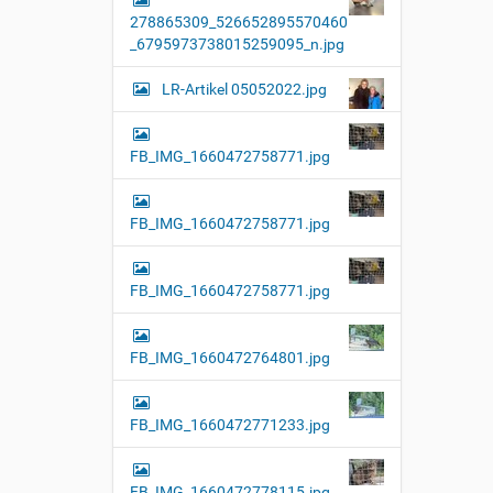
l
278865309_526652895570460
l
e
_6795973738015259095_n.jpg
r
G
LR-Artikel 05052022.jpg
r
ö
ß
e
FB_IMG_1660472758771.jpg
…
FB_IMG_1660472758771.jpg
FB_IMG_1660472758771.jpg
FB_IMG_1660472764801.jpg
FB_IMG_1660472771233.jpg
FB_IMG_1660472778115.jpg