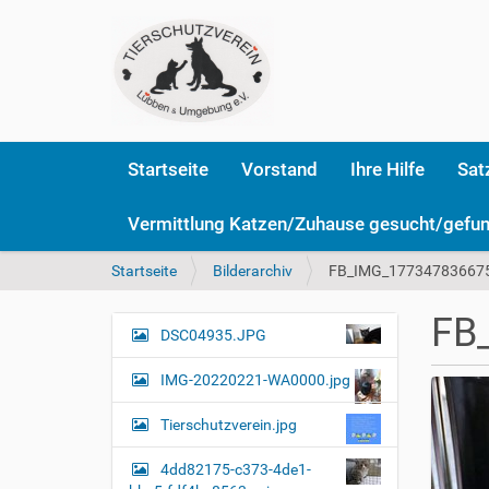
Startseite
Vorstand
Ihre Hilfe
Sat
Vermittlung Katzen/Zuhause gesucht/gefu
S
Startseite
Bilderarchiv
FB_IMG_177347836675
i
e
FB
s
DSC04935.JPG
N
i
a
n
IMG-20220221-WA0000.jpg
v
d
i
h
Tierschutzverein.jpg
i
g
e
4dd82175-c373-4de1-
a
r