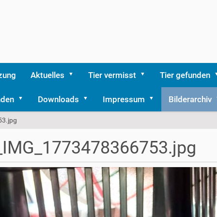
zung
Aktuelles
Tier vermisst
Tier gefunden
nden
Downloads
Impressum
Bilderarchiv
3.jpg
_IMG_1773478366753.jpg