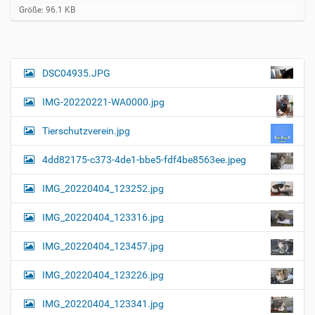
Z
Größe: 96.1 KB
e
i
g
e
B
DSC04935.JPG
N
i
a
l
IMG-20220221-WA0000.jpg
d
v
i
i
n
Tierschutzverein.jpg
v
g
o
4dd82175-c373-4de1-bbe5-fdf4be8563ee.jpeg
a
l
l
t
IMG_20220404_123252.jpg
e
i
r
G
o
IMG_20220404_123316.jpg
r
n
ö
IMG_20220404_123457.jpg
ß
e
…
IMG_20220404_123226.jpg
IMG_20220404_123341.jpg