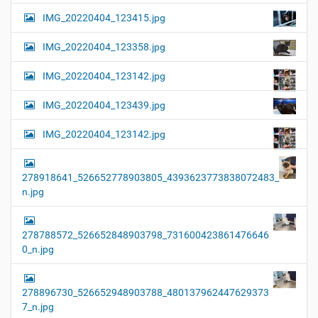
IMG_20220404_123415.jpg
IMG_20220404_123358.jpg
IMG_20220404_123142.jpg
IMG_20220404_123439.jpg
IMG_20220404_123142.jpg
278918641_526652778903805_4393623773838072483_
n.jpg
278788572_526652848903798_731600423861476646
0_n.jpg
278896730_526652948903788_480137962447629373
7_n.jpg