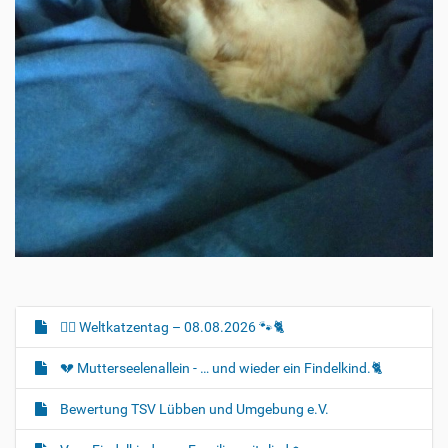
🐈‍🐾 Weltkatzentag – 08.08.2026 🐾🐈
N
a
💔 Mutterseelenallein - … und wieder ein Findelkind.🐈‍
v
i
Bewertung TSV Lübben und Umgebung e.V.
g