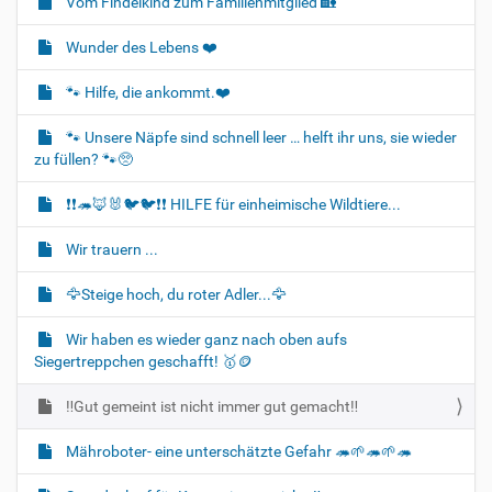
Vom Findelkind zum Familienmitglied 🏡
a
t
Wunder des Lebens ❤️
i
o
🐾 Hilfe, die ankommt.❤️
n
🐾 Unsere Näpfe sind schnell leer … helft ihr uns, sie wieder
zu füllen? 🐾🥺
❗❗🦔🦊🐰🐦‍🐦❗❗ HILFE für einheimische Wildtiere...
Wir trauern ...
🦅Steige hoch, du roter Adler...🦅
Wir haben es wieder ganz nach oben aufs
Siegertreppchen geschafft! 🥇🪙
‼️Gut gemeint ist nicht immer gut gemacht‼️
Mähroboter- eine unterschätzte Gefahr 🦔🌱🦔🌱🦔