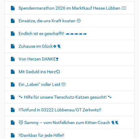
Spendenmarathon 2026 im Marktkauf Hesse Lübben 👍🏻
Einsätze, die uns Kraft kosten 🥺
Endlich ist es geschafft! 🦔🦔🦔🦔🦔
Zuhause im Glück🍀🐈‍
Von Herzen DANKE❣️
Mit Geduld ins Herz💞
Ein „Leben“ voller Leid 🥺
🐾 Hilfe für unsere Tierschutz-Katzen gesucht! 🐾
‼️Totfund in 03222 Lübbenau/OT Zerkwitz‼️
😼 Sammy – vom Notfellchen zum Kitten-Coach 🐈🐈‍
‼️Dankbar für jede Hilfe‼️