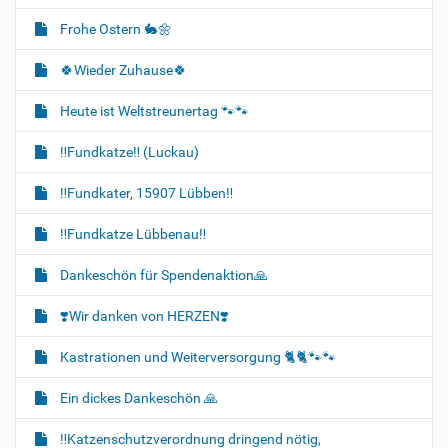
Frohe Ostern 🐇🌼
🍀Wieder Zuhause🍀
Heute ist Weltstreunertag 🐾🐾
‼️Fundkatze‼️ (Luckau)
‼️Fundkater, 15907 Lübben‼️
‼️Fundkatze Lübbenau‼️
Dankeschön für Spendenaktion🙏
❣️Wir danken von HERZEN❣️
Kastrationen und Weiterversorgung 🐈‍🐈🐾🐾
Ein dickes Dankeschön 🙏
‼️Katzenschutzverordnung dringend nötig,