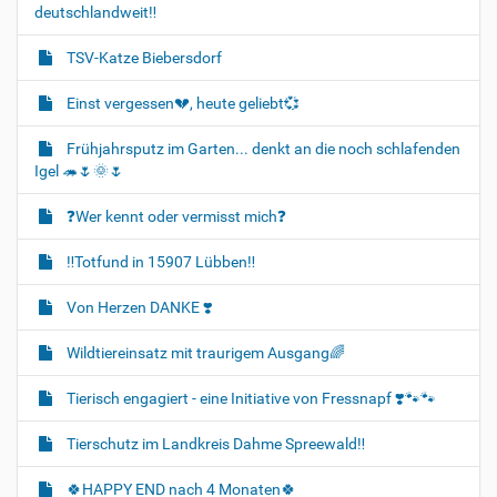
deutschlandweit‼️
TSV-Katze Biebersdorf
Einst vergessen💔, heute geliebt💞
Frühjahrsputz im Garten... denkt an die noch schlafenden
Igel 🦔🌷🌞🌷
❓️Wer kennt oder vermisst mich❓️
‼️Totfund in 15907 Lübben‼️
Von Herzen DANKE ❣️
Wildtiereinsatz mit traurigem Ausgang🌈
Tierisch engagiert - eine Initiative von Fressnapf ❣️🐾🐾
Tierschutz im Landkreis Dahme Spreewald‼️
🍀HAPPY END nach 4 Monaten🍀