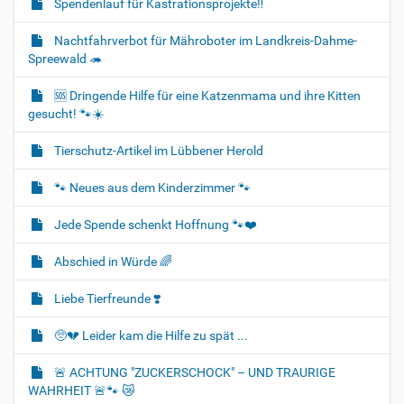
Spendenlauf für Kastrationsprojekte‼️
Nachtfahrverbot für Mähroboter im Landkreis-Dahme-
Spreewald 🦔
🆘️ Dringende Hilfe für eine Katzenmama und ihre Kitten
gesucht! 🐾☀️
Tierschutz-Artikel im Lübbener Herold
🐾 Neues aus dem Kinderzimmer 🐾
Jede Spende schenkt Hoffnung 🐾❤️
Abschied in Würde 🌈
Liebe Tierfreunde ❣️
🥺💔 Leider kam die Hilfe zu spät ...
🚨 ACHTUNG "ZUCKERSCHOCK" – UND TRAURIGE
WAHRHEIT 🚨🐾 😿