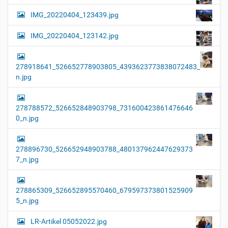
IMG_20220404_123439.jpg
IMG_20220404_123142.jpg
278918641_526652778903805_4393623773838072483_
n.jpg
278788572_526652848903798_731600423861476646
0_n.jpg
278896730_526652948903788_480137962447629373
7_n.jpg
278865309_526652895570460_679597373801525909
5_n.jpg
LR-Artikel 05052022.jpg