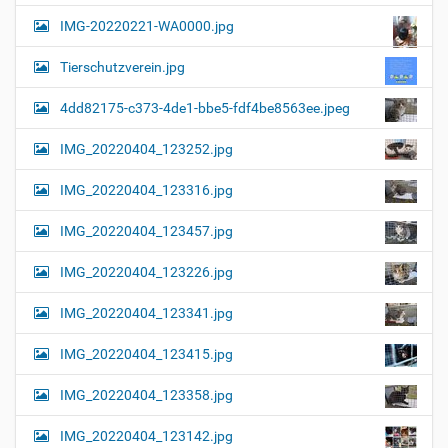
a
l
IMG-20220221-WA0000.jpg
d
v
i
i
n
Tierschutzverein.jpg
v
g
o
4dd82175-c373-4de1-bbe5-fdf4be8563ee.jpeg
a
l
l
t
IMG_20220404_123252.jpg
e
i
r
G
o
IMG_20220404_123316.jpg
r
n
ö
IMG_20220404_123457.jpg
ß
e
…
IMG_20220404_123226.jpg
IMG_20220404_123341.jpg
IMG_20220404_123415.jpg
IMG_20220404_123358.jpg
IMG_20220404_123142.jpg