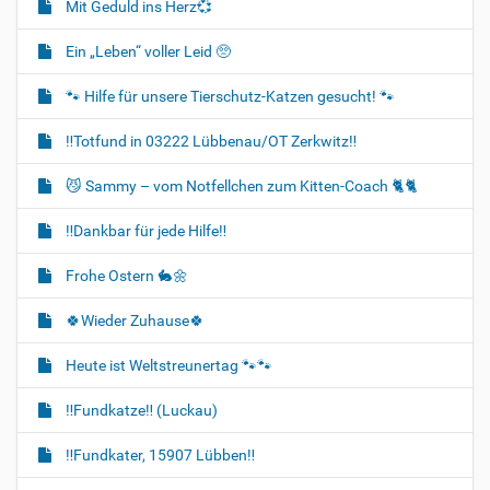
Mit Geduld ins Herz💞
Ein „Leben“ voller Leid 🥺
🐾 Hilfe für unsere Tierschutz-Katzen gesucht! 🐾
‼️Totfund in 03222 Lübbenau/OT Zerkwitz‼️
😼 Sammy – vom Notfellchen zum Kitten-Coach 🐈🐈‍
‼️Dankbar für jede Hilfe‼️
Frohe Ostern 🐇🌼
🍀Wieder Zuhause🍀
Heute ist Weltstreunertag 🐾🐾
‼️Fundkatze‼️ (Luckau)
‼️Fundkater, 15907 Lübben‼️