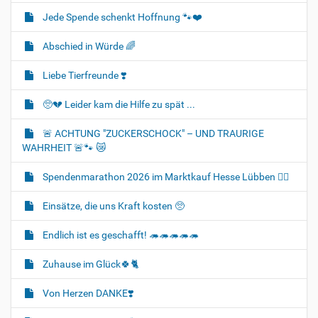
Jede Spende schenkt Hoffnung 🐾❤️
Abschied in Würde 🌈
Liebe Tierfreunde ❣️
🥺💔 Leider kam die Hilfe zu spät ...
🚨 ACHTUNG "ZUCKERSCHOCK" – UND TRAURIGE
WAHRHEIT 🚨🐾 😿
Spendenmarathon 2026 im Marktkauf Hesse Lübben 👍🏻
Einsätze, die uns Kraft kosten 🥺
Endlich ist es geschafft! 🦔🦔🦔🦔🦔
Zuhause im Glück🍀🐈‍
Von Herzen DANKE❣️