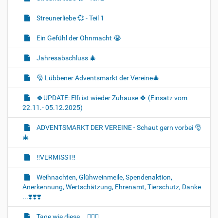
Streunerliebe 💞 - Teil 1
Ein Gefühl der Ohnmacht 😭
Jahresabschluss 🎄
🎅 Lübbener Adventsmarkt der Vereine🎄
🍀UPDATE: Elfi ist wieder Zuhause 🍀 (Einsatz vom
22.11.- 05.12.2025)
ADVENTSMARKT DER VEREINE - Schaut gern vorbei 🎅
🎄
‼️VERMISST‼️
Weihnachten, Glühweinmeile, Spendenaktion,
Anerkennung, Wertschätzung, Ehrenamt, Tierschutz, Danke
...❣️❣️❣️
Tage wie diese... 🐈‍💔🌈