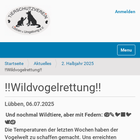
Anmelden
Navigatio
Startseite
Aktuelles
2. Halbjahr 2025
‼️Wildvogelrettung‼️
‼️Wildvogelrettung‼️
Lübben, 06.07.2025
Und nochmal Wildtiere, aber mit Federn:
🪺🪶🐦‍⬛🐦
🕊️🪹
Die Temperaturen der letzten Wochen haben der
Vogelwelt zu schaffen gemacht. Uns erreichten