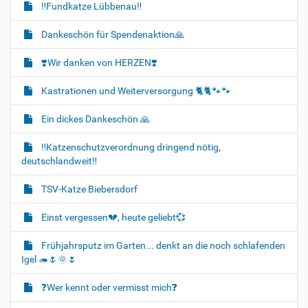
‼️Fundkatze Lübbenau‼️
Dankeschön für Spendenaktion🙏
❣️Wir danken von HERZEN❣️
Kastrationen und Weiterversorgung 🐈‍🐈🐾🐾
Ein dickes Dankeschön 🙏
‼️Katzenschutzverordnung dringend nötig,
deutschlandweit‼️
TSV-Katze Biebersdorf
Einst vergessen💔, heute geliebt💞
Frühjahrsputz im Garten... denkt an die noch schlafenden
Igel 🦔🌷🌞🌷
❓️Wer kennt oder vermisst mich❓️