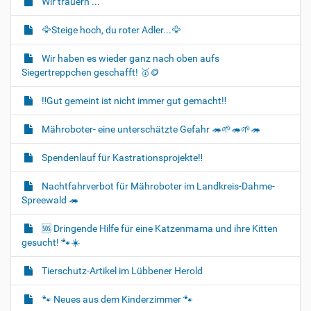
Wir trauern ...
🦅Steige hoch, du roter Adler...🦅
Wir haben es wieder ganz nach oben aufs
Siegertreppchen geschafft! 🥇🪙
‼️Gut gemeint ist nicht immer gut gemacht‼️
Mähroboter- eine unterschätzte Gefahr 🦔🌱🦔🌱🦔
Spendenlauf für Kastrationsprojekte‼️
Nachtfahrverbot für Mähroboter im Landkreis-Dahme-
Spreewald 🦔
🆘️ Dringende Hilfe für eine Katzenmama und ihre Kitten
gesucht! 🐾☀️
Tierschutz-Artikel im Lübbener Herold
🐾 Neues aus dem Kinderzimmer 🐾