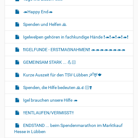
🦔Happy End🦔
Spenden und Helfen 🙏
Igelwelpen gehören in fachkundige Hände ❗🦔❗🦔❗🦔❗🦔❗
❗IGELFUNDE - ERSTMAẞNAHMEN❗ 🦔🦔🦔🦔🦔🦔🦔🦔
GEMEINSAM STARK ... 💪🏻
Kurze Auszeit für den TSV-Lübben 🛶🦌🍁
Spenden, die Hilfe bedeuten 🙏👍🏻❣️
Igel brauchen unsere Hilfe 🦔
‼️ENTLAUFEN/VERMISST‼️
ENDSTAND ... beim Spendenmarathon im Marktkauf
Hesse in Lübben