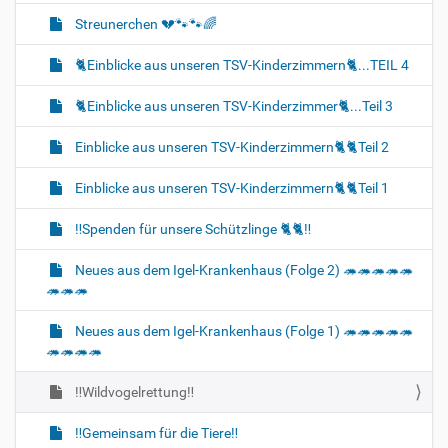
Streunerchen 💔🐾🐾🌈
🐈‍Einblicke aus unseren TSV-Kinderzimmern🐈‍...TEIL 4
🐈‍Einblicke aus unseren TSV-Kinderzimmer🐈‍...Teil 3
Einblicke aus unseren TSV-Kinderzimmern🐈🐈‍Teil 2
Einblicke aus unseren TSV-Kinderzimmern🐈‍🐈‍Teil 1
‼️Spenden für unsere Schützlinge 🐈‍🐈‼️
Neues aus dem Igel-Krankenhaus (Folge 2) 🦔🦔🦔🦔🦔
🦔🦔🦔
Neues aus dem Igel-Krankenhaus (Folge 1) 🦔🦔🦔🦔🦔
🦔🦔🦔🦔
‼️Wildvogelrettung‼️
‼️Gemeinsam für die Tiere‼️