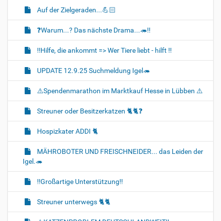
Auf der Zielgeraden...💪🏻
❓️Warum...? Das nächste Drama...🦔‼️
‼️Hilfe, die ankommt => Wer Tiere liebt - hilft ‼️
UPDATE 12.9.25 Suchmeldung Igel🦔
⚠️Spendenmarathon im Marktkauf Hesse in Lübben ⚠️
Streuner oder Besitzerkatzen 🐈🐈‍❓️
Hospizkater ADDI 🐈‍
MÄHROBOTER UND FREISCHNEIDER... das Leiden der
Igel.🦔
‼️Großartige Unterstützung‼️
Streuner unterwegs 🐈🐈‍