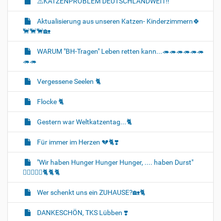
⚠️KATZENPROBLEM DEUTSCHLANDWEIT‼️
Aktualisierung aus unseren Katzen- Kinderzimmern🍀
🐈‍🐈‍🐈‍🏡
WARUM "BH-Tragen" Leben retten kann...🦔🦔🦔🦔🦔🦔
🦔🦔
Vergessene Seelen 🐈‍
Flocke 🐈‍
Gestern war Weltkatzentag...🐈‍
Für immer im Herzen 💔🐈‍❣️
"Wir haben Hunger Hunger Hunger, .... haben Durst"
🐈‍🐈‍🐈‍🍼🍛🐈‍🐈‍🐈‍
Wer schenkt uns ein ZUHAUSE?🏡🐈‍
DANKESCHÖN, TKS Lübben ❣️