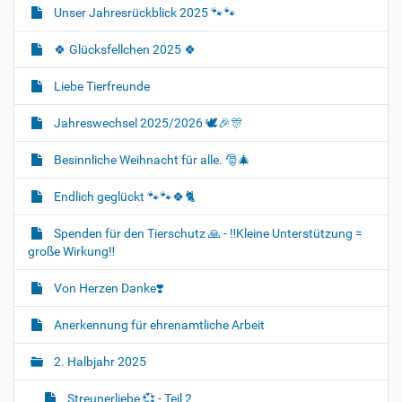
Unser Jahresrückblick 2025 🐾🐾
🍀 Glücksfellchen 2025 🍀
Liebe Tierfreunde
Jahreswechsel 2025/2026 🕊🎉🎊
Besinnliche Weihnacht für alle. 🎅🎄
Endlich geglückt 🐾🐾🍀🐈‍
Spenden für den Tierschutz 🙏 - ‼️Kleine Unterstützung =
große Wirkung‼️
Von Herzen Danke❣️
Anerkennung für ehrenamtliche Arbeit
2. Halbjahr 2025
Streunerliebe 💞 - Teil 2