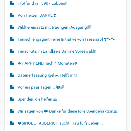
‼️Totfund in 15907 Lübben‼️
Von Herzen DANKE ❣️
Wildtiereinsatz mit traurigem Ausgang🌈
Tierisch engagiert - eine Initiative von Fressnapf ❣️🐾🐾
Tierschutz im Landkreis Dahme Spreewald‼️
🍀HAPPY END nach 4 Monaten🍀
Datenerfassung Igel🦔. Helft mit!
Vor ein paar Tagen... 🐿🌈
Spenden, die helfen 🙏
Wir sagen von ❤️-Danke für diese tolle Spendenaktion🙏
❤️SINGLE-TÄUBERICH sucht Frau für's Leben...