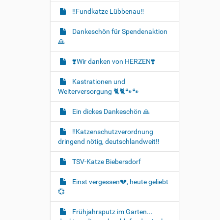
‼️Fundkatze Lübbenau‼️
Dankeschön für Spendenaktion
🙏
❣️Wir danken von HERZEN❣️
Kastrationen und
Weiterversorgung 🐈‍🐈🐾🐾
Ein dickes Dankeschön 🙏
‼️Katzenschutzverordnung
dringend nötig, deutschlandweit‼️
TSV-Katze Biebersdorf
Einst vergessen💔, heute geliebt
💞
Frühjahrsputz im Garten...