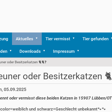
zung
Aktuelles
Tier vermisst
Tier gefunden
nden
Downloads
Impressum
uner oder Besitzerkatzen 🐈🐈‍❓️
euner oder Besitzerkatzen 🐈
, 05.09.2025
kennt oder vermisst diese beiden Katzen in 15907 Lübben/O
ricolor=weiblich und schwarz=Geschlecht unbekannt🐾🐾