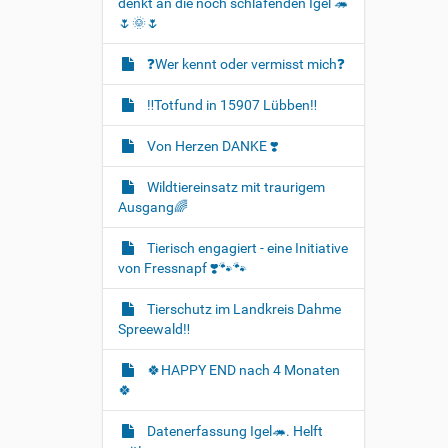
denkt an die noch schlafenden Igel 🦔
🌷🌞🌷
❓️Wer kennt oder vermisst mich❓️
‼️Totfund in 15907 Lübben‼️
Von Herzen DANKE ❣️
Wildtiereinsatz mit traurigem
Ausgang🌈
Tierisch engagiert - eine Initiative
von Fressnapf ❣️🐾🐾
Tierschutz im Landkreis Dahme
Spreewald‼️
🍀HAPPY END nach 4 Monaten
🍀
Datenerfassung Igel🦔. Helft