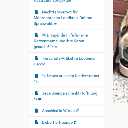
Kastrationsprojekte‼️
Nachtfahrverbot für
Mähroboter im Landkreis-Dahme-
Spreewald 🦔
🆘️ Dringende Hilfe für eine
Katzenmama und ihre Kitten
gesucht! 🐾☀️
Tierschutz-Artikel im Lübbener
Herold
🐾 Neues aus dem Kinderzimmer
🐾
Jede Spende schenkt Hoffnung
🐾❤️
Abschied in Würde 🌈
Liebe Tierfreunde ❣️