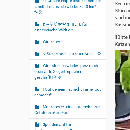
🐾 Unsere Näpfe sind schnell leer
Seit m
t
… helft ihr uns, sie wieder zu füllen?
Storch
i
🐾🥺
sind s
o
Sie si
❗❗🦔🦊🐰🐦‍🐦❗❗ HILFE für
n
einheimische Wildtiere...
‼️Bitt
Wir trauern ...
Katzen.
🦅Steige hoch, du roter Adler...🦅
Wir haben es wieder ganz nach
oben aufs Siegertreppchen
geschafft! 🥇🪙
‼️Gut gemeint ist nicht immer gut
gemacht‼️
Mähroboter- eine unterschätzte
Gefahr 🦔🌱🦔🌱🦔
Spendenlauf für