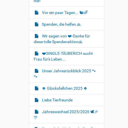
mit!
Vor ein paar Tagen... 🐿🌈
Spenden, die helfen 🙏
Wir sagen von ❤️-Danke für
diese tolle Spendenaktion🙏
❤️SINGLE-TÄUBERICH sucht
Frau für's Leben...
Unser Jahresrückblick 2025 🐾
🐾
🍀 Glücksfellchen 2025 🍀
Liebe Tierfreunde
Jahreswechsel 2025/2026 🕊🎉
🎊