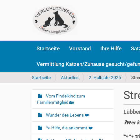
Startseite
Vorstand
Ihre Hilfe
Sat
Vermittlung Katzen/Zuhause gesucht/gefu
S
Startseite
Aktuelles
2. Halbjahr 2025
Stre
i
e
Str
s
Vom Findelkind zum
N
i
Familienmitglied 🏡
a
n
Lübben
v
d
Wunder des Lebens ❤️
i
h
❓️Wer 
i
g
🐾 Hilfe, die ankommt.❤️
e
a
🐾🐾 t
r