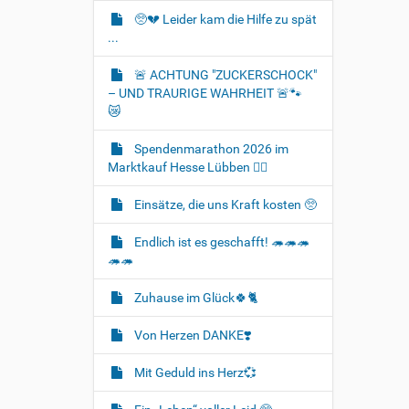
🥺💔 Leider kam die Hilfe zu spät
...
🚨 ACHTUNG "ZUCKERSCHOCK"
– UND TRAURIGE WAHRHEIT 🚨🐾
😿
Spendenmarathon 2026 im
Marktkauf Hesse Lübben 👍🏻
Einsätze, die uns Kraft kosten 🥺
Endlich ist es geschafft! 🦔🦔🦔
🦔🦔
Zuhause im Glück🍀🐈‍
Von Herzen DANKE❣️
Mit Geduld ins Herz💞