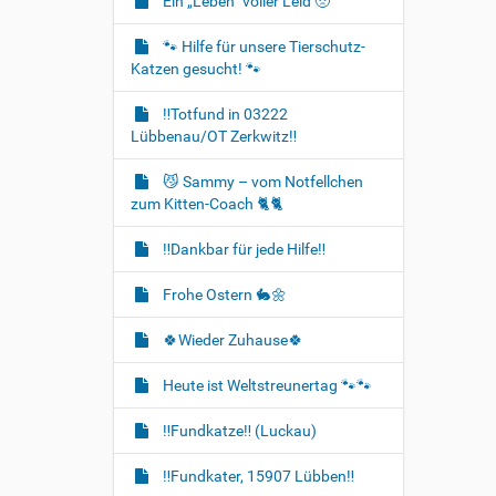
Ein „Leben“ voller Leid 🥺
🐾 Hilfe für unsere Tierschutz-
Katzen gesucht! 🐾
‼️Totfund in 03222
Lübbenau/OT Zerkwitz‼️
😼 Sammy – vom Notfellchen
zum Kitten-Coach 🐈🐈‍
‼️Dankbar für jede Hilfe‼️
Frohe Ostern 🐇🌼
🍀Wieder Zuhause🍀
Heute ist Weltstreunertag 🐾🐾
‼️Fundkatze‼️ (Luckau)
‼️Fundkater, 15907 Lübben‼️