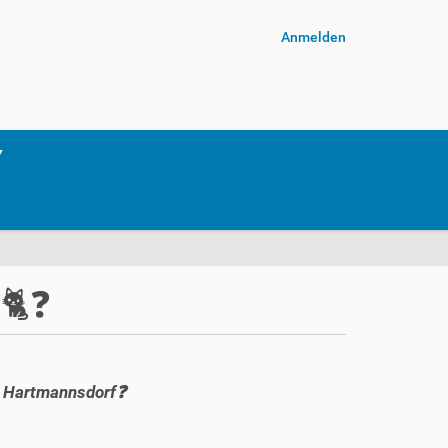
Anmelden
‍❓️
T Hartmannsdorf❓️