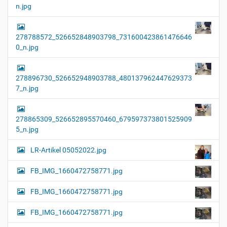
n.jpg
278788572_526652848903798_731600423861476646
0_n.jpg
278896730_526652948903788_480137962447629373
7_n.jpg
278865309_526652895570460_679597373801525909
5_n.jpg
LR-Artikel 05052022.jpg
FB_IMG_1660472758771.jpg
FB_IMG_1660472758771.jpg
FB_IMG_1660472758771.jpg