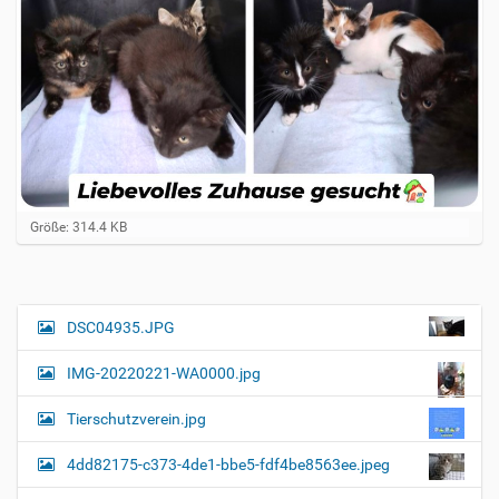
Z
Größe: 314.4 KB
e
i
g
e
B
DSC04935.JPG
N
i
a
l
IMG-20220221-WA0000.jpg
d
v
i
i
n
Tierschutzverein.jpg
v
g
o
4dd82175-c373-4de1-bbe5-fdf4be8563ee.jpeg
a
l
l