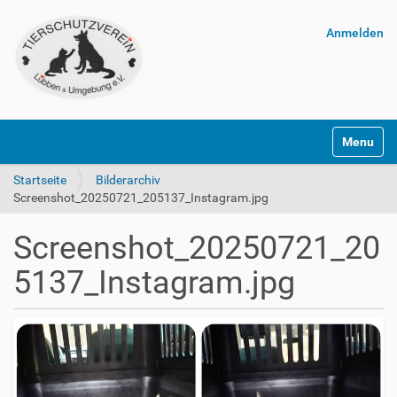
Anmelden
Navigatio
Startseite
Bilderarchiv
Screenshot_20250721_205137_Instagram.jpg
Screenshot_20250721_20
5137_Instagram.jpg