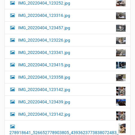
t
IMG_20220404_123252.jpg
e
i
r
G
o
IMG_20220404_123316.jpg
r
n
ö
IMG_20220404_123457.jpg
ß
e
…
IMG_20220404_123226.jpg
IMG_20220404_123341.jpg
IMG_20220404_123415.jpg
IMG_20220404_123358.jpg
IMG_20220404_123142.jpg
IMG_20220404_123439.jpg
IMG_20220404_123142.jpg
278918641_526652778903805_4393623773838072483_