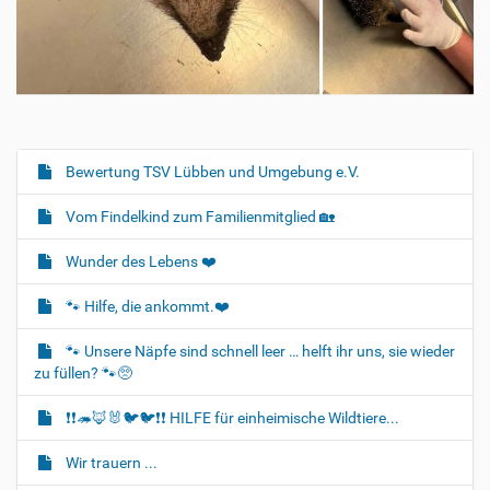
Bewertung TSV Lübben und Umgebung e.V.
N
a
Vom Findelkind zum Familienmitglied 🏡
v
i
Wunder des Lebens ❤️
g
🐾 Hilfe, die ankommt.❤️
a
t
🐾 Unsere Näpfe sind schnell leer … helft ihr uns, sie wieder
i
zu füllen? 🐾🥺
o
❗❗🦔🦊🐰🐦‍🐦❗❗ HILFE für einheimische Wildtiere...
n
Wir trauern ...