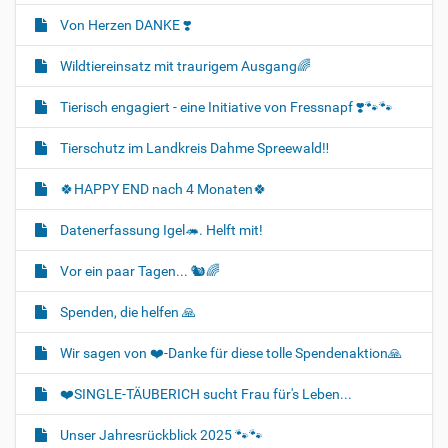
Von Herzen DANKE ❣️
Wildtiereinsatz mit traurigem Ausgang🌈
Tierisch engagiert - eine Initiative von Fressnapf ❣️🐾🐾
Tierschutz im Landkreis Dahme Spreewald‼️
🍀HAPPY END nach 4 Monaten🍀
Datenerfassung Igel🦔. Helft mit!
Vor ein paar Tagen... 🐿🌈
Spenden, die helfen 🙏
Wir sagen von ❤️-Danke für diese tolle Spendenaktion🙏
❤️SINGLE-TÄUBERICH sucht Frau für's Leben...
Unser Jahresrückblick 2025 🐾🐾