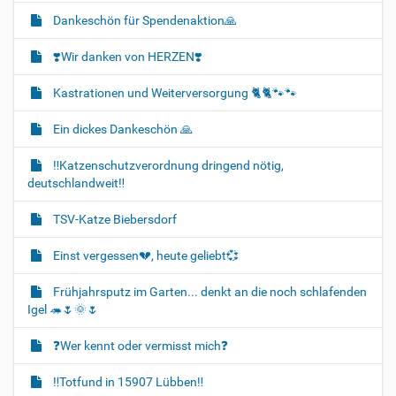
Dankeschön für Spendenaktion🙏
❣️Wir danken von HERZEN❣️
Kastrationen und Weiterversorgung 🐈‍🐈🐾🐾
Ein dickes Dankeschön 🙏
‼️Katzenschutzverordnung dringend nötig,
deutschlandweit‼️
TSV-Katze Biebersdorf
Einst vergessen💔, heute geliebt💞
Frühjahrsputz im Garten... denkt an die noch schlafenden
Igel 🦔🌷🌞🌷
❓️Wer kennt oder vermisst mich❓️
‼️Totfund in 15907 Lübben‼️