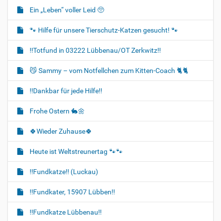
Ein „Leben“ voller Leid 🥺
🐾 Hilfe für unsere Tierschutz-Katzen gesucht! 🐾
‼️Totfund in 03222 Lübbenau/OT Zerkwitz‼️
😼 Sammy – vom Notfellchen zum Kitten-Coach 🐈🐈‍
‼️Dankbar für jede Hilfe‼️
Frohe Ostern 🐇🌼
🍀Wieder Zuhause🍀
Heute ist Weltstreunertag 🐾🐾
‼️Fundkatze‼️ (Luckau)
‼️Fundkater, 15907 Lübben‼️
‼️Fundkatze Lübbenau‼️