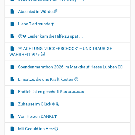
Abschied in Würde 🌈
Liebe Tierfreunde ❣️
🥺💔 Leider kam die Hilfe zu spät ...
🚨 ACHTUNG "ZUCKERSCHOCK" – UND TRAURIGE
WAHRHEIT 🚨🐾 😿
Spendenmarathon 2026 im Marktkauf Hesse Lübben 👍🏻
Einsätze, die uns Kraft kosten 🥺
Endlich ist es geschafft! 🦔🦔🦔🦔🦔
Zuhause im Glück🍀🐈‍
Von Herzen DANKE❣️
Mit Geduld ins Herz💞