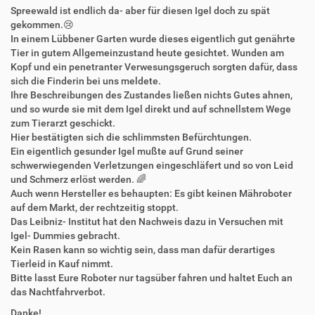
Spreewald ist endlich da- aber für diesen Igel doch zu spät
gekommen.😢
In einem Lübbener Garten wurde dieses eigentlich gut genährte
Tier in gutem Allgemeinzustand heute gesichtet. Wunden am
Kopf und ein penetranter Verwesungsgeruch sorgten dafür, dass
sich die Finderin bei uns meldete.
Ihre Beschreibungen des Zustandes ließen nichts Gutes ahnen,
und so wurde sie mit dem Igel direkt und auf schnellstem Wege
zum Tierarzt geschickt.
Hier bestätigten sich die schlimmsten Befürchtungen.
Ein eigentlich gesunder Igel mußte auf Grund seiner
schwerwiegenden Verletzungen eingeschläfert und so von Leid
und Schmerz erlöst werden. 🌈
Auch wenn Hersteller es behaupten: Es gibt keinen Mähroboter
auf dem Markt, der rechtzeitig stoppt.
Das Leibniz- Institut hat den Nachweis dazu in Versuchen mit
Igel- Dummies gebracht.
Kein Rasen kann so wichtig sein, dass man dafür derartiges
Tierleid in Kauf nimmt.
Bitte lasst Eure Roboter nur tagsüber fahren und haltet Euch an
das Nachtfahrverbot.
Danke!