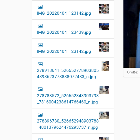
IMG_20220404_123142.jpg
IMG_20220404_123439.jpg
IMG_20220404_123142.jpg
278918641_526652778903805_
Z
Größe: 
4393623773838072483_n.jpg
e
i
g
e
278788572_526652848903798
B
_7316004238614766460_n.jpg
i
l
d
i
278896730_526652948903788
n
_4801379624476293737_n.jpg
v
o