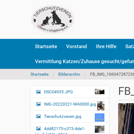
Startseite
Vorstand
Ihre Hilfe
Sat
Vermittlung Katzen/Zuhause gesucht/gefu
S
Startseite
Bilderarchiv
FB_IMG_166047287236
i
e
FB
s
DSC04935.JPG
N
i
a
n
IMG-20220221-WA0000.jpg
v
d
i
h
Tierschutzverein.jpg
i
g
e
4dd82175-c373-4de1-
a
r