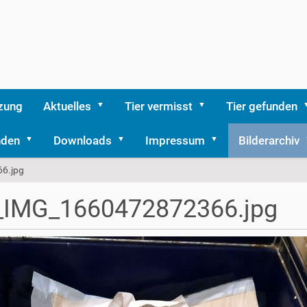
zung
Aktuelles
Tier vermisst
Tier gefunden
nden
Downloads
Impressum
Bilderarchiv
6.jpg
_IMG_1660472872366.jpg