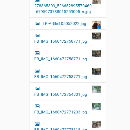
l
278865309_526652895570460
l
e
_6795973738015259095_n.jpg
r
G
LR-Artikel 05052022.jpg
r
ö
ß
e
FB_IMG_1660472758771.jpg
…
FB_IMG_1660472758771.jpg
FB_IMG_1660472758771.jpg
FB_IMG_1660472764801.jpg
FB_IMG_1660472771233.jpg
FB_IMG_1660472778115.jpg