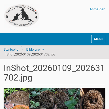
Anmelden
Navigatio
Startseite
Bilderarchiv
InShot_20260109_202631702.jpg
InShot_20260109_202631
702.jpg