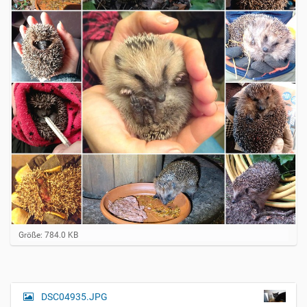
Z
Größe: 784.0 KB
e
i
g
e
B
DSC04935.JPG
N
i