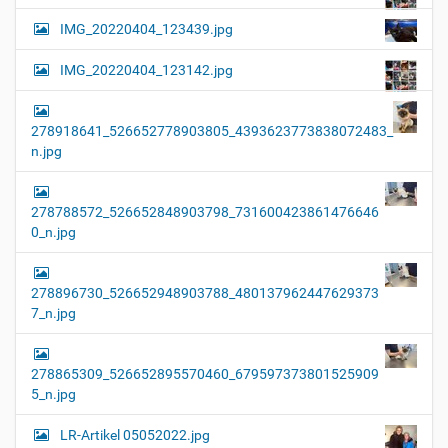
IMG_20220404_123439.jpg
IMG_20220404_123142.jpg
278918641_526652778903805_4393623773838072483_
n.jpg
278788572_526652848903798_731600423861476646
0_n.jpg
278896730_526652948903788_480137962447629373
7_n.jpg
278865309_526652895570460_679597373801525909
5_n.jpg
LR-Artikel 05052022.jpg