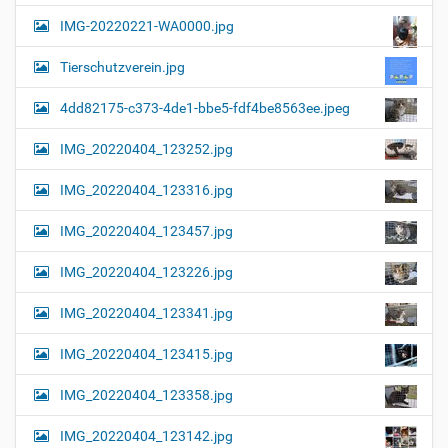
a
l
IMG-20220221-WA0000.jpg
d
v
i
i
n
Tierschutzverein.jpg
v
g
o
4dd82175-c373-4de1-bbe5-fdf4be8563ee.jpeg
a
l
l
t
IMG_20220404_123252.jpg
e
i
r
G
o
IMG_20220404_123316.jpg
r
n
ö
IMG_20220404_123457.jpg
ß
e
…
IMG_20220404_123226.jpg
IMG_20220404_123341.jpg
IMG_20220404_123415.jpg
IMG_20220404_123358.jpg
IMG_20220404_123142.jpg