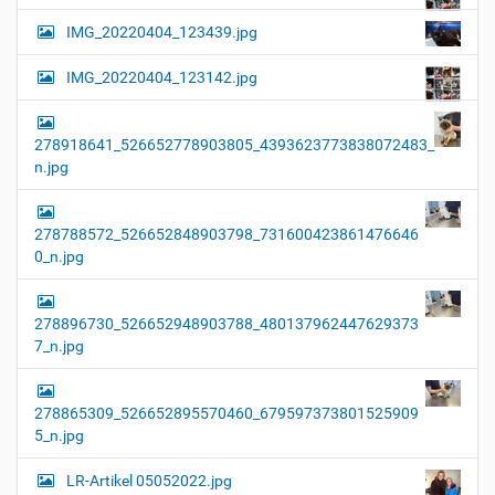
IMG_20220404_123439.jpg
IMG_20220404_123142.jpg
278918641_526652778903805_4393623773838072483_
n.jpg
278788572_526652848903798_731600423861476646
0_n.jpg
278896730_526652948903788_480137962447629373
7_n.jpg
278865309_526652895570460_679597373801525909
5_n.jpg
LR-Artikel 05052022.jpg