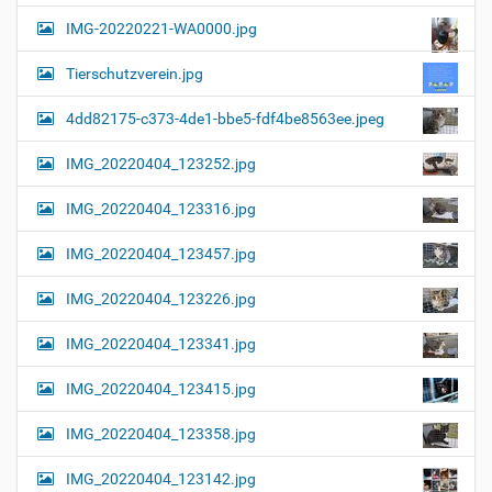
a
l
IMG-20220221-WA0000.jpg
d
v
i
i
n
Tierschutzverein.jpg
v
g
o
4dd82175-c373-4de1-bbe5-fdf4be8563ee.jpeg
a
l
l
t
IMG_20220404_123252.jpg
e
i
r
G
o
IMG_20220404_123316.jpg
r
n
ö
IMG_20220404_123457.jpg
ß
e
…
IMG_20220404_123226.jpg
IMG_20220404_123341.jpg
IMG_20220404_123415.jpg
IMG_20220404_123358.jpg
IMG_20220404_123142.jpg