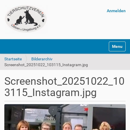
Anmelden
Navigatio
Startseite
Bilderarchiv
Screenshot_20251022_103115_Instagram.jpg
Screenshot_20251022_10
3115_Instagram.jpg