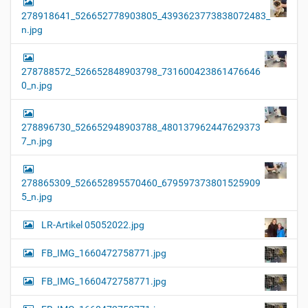
278918641_526652778903805_4393623773838072483_
n.jpg
278788572_526652848903798_731600423861476646
0_n.jpg
278896730_526652948903788_480137962447629373
7_n.jpg
278865309_526652895570460_679597373801525909
5_n.jpg
LR-Artikel 05052022.jpg
FB_IMG_1660472758771.jpg
FB_IMG_1660472758771.jpg