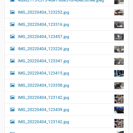
a
l
l
t
IMG_20220404_123252.jpg
e
i
r
G
o
IMG_20220404_123316.jpg
r
n
ö
IMG_20220404_123457.jpg
ß
e
…
IMG_20220404_123226.jpg
IMG_20220404_123341.jpg
IMG_20220404_123415.jpg
IMG_20220404_123358.jpg
IMG_20220404_123142.jpg
IMG_20220404_123439.jpg
IMG_20220404_123142.jpg