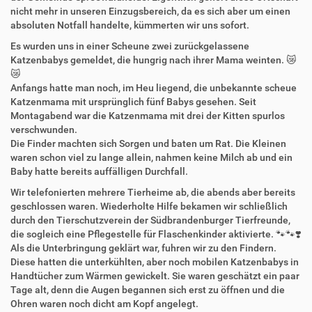
nicht mehr in unseren Einzugsbereich, da es sich aber um einen
absoluten Notfall handelte, kümmerten wir uns sofort.
Es wurden uns in einer Scheune zwei zurückgelassene
Katzenbabys gemeldet, die hungrig nach ihrer Mama weinten. 😿
😿
Anfangs hatte man noch, im Heu liegend, die unbekannte scheue
Katzenmama mit ursprünglich fünf Babys gesehen. Seit
Montagabend war die Katzenmama mit drei der Kitten spurlos
verschwunden.
Die Finder machten sich Sorgen und baten um Rat. Die Kleinen
waren schon viel zu lange allein, nahmen keine Milch ab und ein
Baby hatte bereits auffälligen Durchfall.
Wir telefonierten mehrere Tierheime ab, die abends aber bereits
geschlossen waren. Wiederholte Hilfe bekamen wir schließlich
durch den Tierschutzverein der Südbrandenburger Tierfreunde,
die sogleich eine Pflegestelle für Flaschenkinder aktivierte. 🐾🐾❣️
Als die Unterbringung geklärt war, fuhren wir zu den Findern.
Diese hatten die unterkühlten, aber noch mobilen Katzenbabys in
Handtücher zum Wärmen gewickelt. Sie waren geschätzt ein paar
Tage alt, denn die Augen begannen sich erst zu öffnen und die
Ohren waren noch dicht am Kopf angelegt.