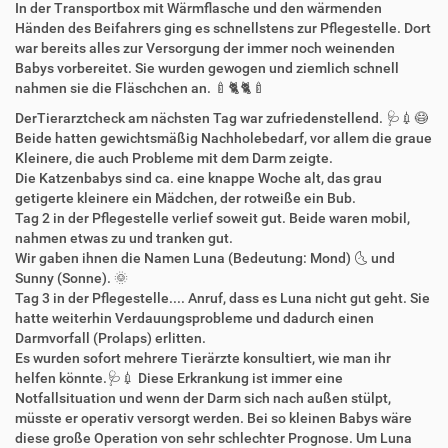
In der Transportbox mit Wärmflasche und den wärmenden
Händen des Beifahrers ging es schnellstens zur Pflegestelle. Dort
war bereits alles zur Versorgung der immer noch weinenden
Babys vorbereitet. Sie wurden gewogen und ziemlich schnell
nahmen sie die Fläschchen an. 🍼🐈🐈🍼
DerTierarztcheck am nächsten Tag war zufriedenstellend. 🩺💉😷
Beide hatten gewichtsmäßig Nachholebedarf, vor allem die graue
Kleinere, die auch Probleme mit dem Darm zeigte.
Die Katzenbabys sind ca. eine knappe Woche alt, das grau
getigerte kleinere ein Mädchen, der rotweiße ein Bub.
Tag 2 in der Pflegestelle verlief soweit gut. Beide waren mobil,
nahmen etwas zu und tranken gut.
Wir gaben ihnen die Namen Luna (Bedeutung: Mond) 🌜 und
Sunny (Sonne). 🌞
Tag 3 in der Pflegestelle.... Anruf, dass es Luna nicht gut geht. Sie
hatte weiterhin Verdauungsprobleme und dadurch einen
Darmvorfall (Prolaps) erlitten.
Es wurden sofort mehrere Tierärzte konsultiert, wie man ihr
helfen könnte.🩺💉 Diese Erkrankung ist immer eine
Notfallsituation und wenn der Darm sich nach außen stülpt,
müsste er operativ versorgt werden. Bei so kleinen Babys wäre
diese große Operation von sehr schlechter Prognose. Um Luna