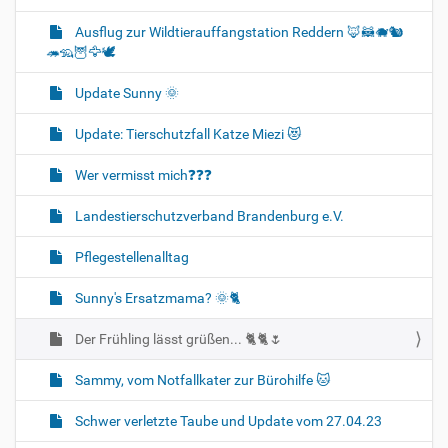
Ausflug zur Wildtierauffangstation Reddern 🦊🦝🐗🐿️
🦔🦡🦉🦅🕊️
Update Sunny 🌞
Update: Tierschutzfall Katze Miezi 😻
Wer vermisst mich❓❓❓
Landestierschutzverband Brandenburg e.V.
Pflegestellenalltag
Sunny's Ersatzmama? 🌞🐈
Der Frühling lässt grüßen... 🐈🐈🌷
Sammy, vom Notfallkater zur Bürohilfe 🐱
Schwer verletzte Taube und Update vom 27.04.23