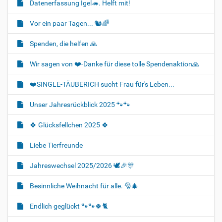
Datenerfassung Igel🦔. Helft mit!
Vor ein paar Tagen... 🐿🌈
Spenden, die helfen 🙏
Wir sagen von ❤️-Danke für diese tolle Spendenaktion🙏
❤️SINGLE-TÄUBERICH sucht Frau für's Leben...
Unser Jahresrückblick 2025 🐾🐾
🍀 Glücksfellchen 2025 🍀
Liebe Tierfreunde
Jahreswechsel 2025/2026 🕊🎉🎊
Besinnliche Weihnacht für alle. 🎅🎄
Endlich geglückt 🐾🐾🍀🐈‍