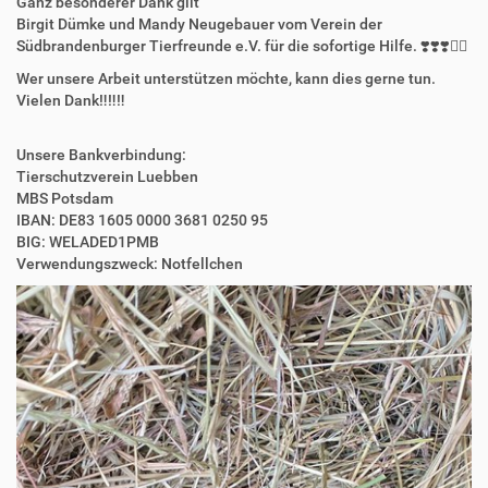
Ganz besonderer Dank gilt
Birgit Dümke und Mandy Neugebauer vom Verein der
Südbrandenburger Tierfreunde e.V. für die sofortige Hilfe. ❣️❣️❣️👍🏻
Wer unsere Arbeit unterstützen möchte, kann dies gerne tun.
Vielen Dank‼️‼️‼️
Unsere Bankverbindung:
Tierschutzverein Luebben
MBS Potsdam
IBAN: DE83 1605 0000 3681 0250 95
BIG: WELADED1PMB
Verwendungszweck: Notfellchen