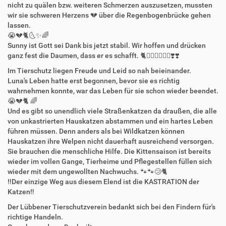
nicht zu quälen bzw. weiteren Schmerzen auszusetzen, mussten
wir sie schweren Herzens 💔 über die Regenbogenbrücke gehen
lassen.
😭💔🐈🌜✨🌈
Sunny ist Gott sei Dank bis jetzt stabil. Wir hoffen und drücken
ganz fest die Daumen, dass er es schafft. 🐈✊🏻✊🏻🍀🍀❣️❣️
Im Tierschutz liegen Freude und Leid so nah beieinander.
Luna's Leben hatte erst begonnen, bevor sie es richtig
wahrnehmen konnte, war das Leben für sie schon wieder beendet.
😭💔🐈 🌈
Und es gibt so unendlich viele Straßenkatzen da draußen, die alle
von unkastrierten Hauskatzen abstammen und ein hartes Leben
führen müssen. Denn anders als bei Wildkatzen können
Hauskatzen ihre Welpen nicht dauerhaft ausreichend versorgen.
Sie brauchen die menschliche Hilfe. Die Kittensaison ist bereits
wieder im vollen Gange, Tierheime und Pflegestellen füllen sich
wieder mit dem ungewollten Nachwuchs. 🐾🐾😢🐈
‼️Der einzige Weg aus diesem Elend ist die KASTRATION der
Katzen‼️
Der Lübbener Tierschutzverein bedankt sich bei den Findern für's
richtige Handeln.