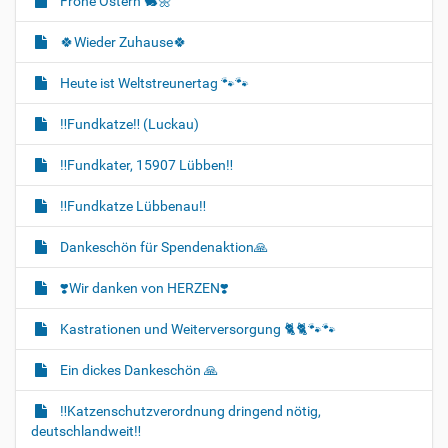
Frohe Ostern 🐇🌼
🍀Wieder Zuhause🍀
Heute ist Weltstreunertag 🐾🐾
‼️Fundkatze‼️ (Luckau)
‼️Fundkater, 15907 Lübben‼️
‼️Fundkatze Lübbenau‼️
Dankeschön für Spendenaktion🙏
❣️Wir danken von HERZEN❣️
Kastrationen und Weiterversorgung 🐈‍🐈🐾🐾
Ein dickes Dankeschön 🙏
‼️Katzenschutzverordnung dringend nötig,
deutschlandweit‼️