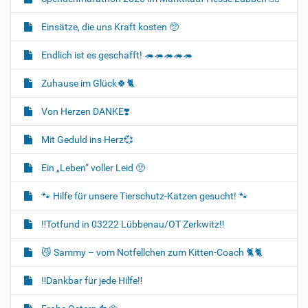
Einsätze, die uns Kraft kosten 🥺
Endlich ist es geschafft! 🦔🦔🦔🦔🦔
Zuhause im Glück🍀🐈‍
Von Herzen DANKE❣️
Mit Geduld ins Herz💞
Ein „Leben“ voller Leid 🥺
🐾 Hilfe für unsere Tierschutz-Katzen gesucht! 🐾
‼️Totfund in 03222 Lübbenau/OT Zerkwitz‼️
😼 Sammy – vom Notfellchen zum Kitten-Coach 🐈🐈‍
‼️Dankbar für jede Hilfe‼️