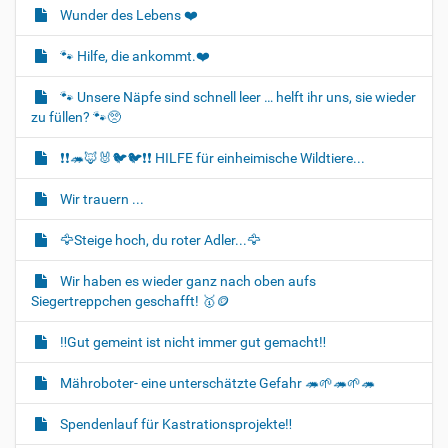
a
Wunder des Lebens ❤️
v
i
🐾 Hilfe, die ankommt.❤️
g
🐾 Unsere Näpfe sind schnell leer … helft ihr uns, sie wieder
a
zu füllen? 🐾🥺
t
i
❗❗🦔🦊🐰🐦‍🐦❗❗ HILFE für einheimische Wildtiere...
o
Wir trauern ...
n
🦅Steige hoch, du roter Adler...🦅
Wir haben es wieder ganz nach oben aufs
Siegertreppchen geschafft! 🥇🪙
‼️Gut gemeint ist nicht immer gut gemacht‼️
Mähroboter- eine unterschätzte Gefahr 🦔🌱🦔🌱🦔
Spendenlauf für Kastrationsprojekte‼️