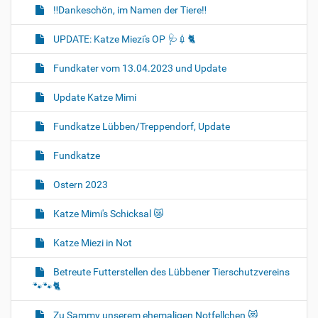
‼️Dankeschön, im Namen der Tiere‼️
UPDATE: Katze Miezi's OP 🩺💉🐈
Fundkater vom 13.04.2023 und Update
Update Katze Mimi
Fundkatze Lübben/Treppendorf, Update
Fundkatze
Ostern 2023
Katze Mimi's Schicksal 😿
Katze Miezi in Not
Betreute Futterstellen des Lübbener Tierschutzvereins
🐾🐾🐈
Zu Sammy unserem ehemaligen Notfellchen 😻