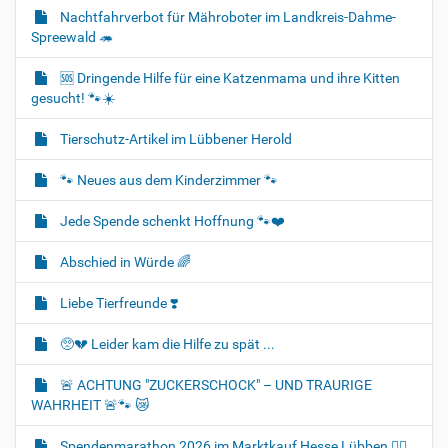
Nachtfahrverbot für Mähroboter im Landkreis-Dahme-
Spreewald 🦔
🆘️ Dringende Hilfe für eine Katzenmama und ihre Kitten
gesucht! 🐾☀️
Tierschutz-Artikel im Lübbener Herold
🐾 Neues aus dem Kinderzimmer 🐾
Jede Spende schenkt Hoffnung 🐾❤️
Abschied in Würde 🌈
Liebe Tierfreunde ❣️
🥺💔 Leider kam die Hilfe zu spät ...
🚨 ACHTUNG "ZUCKERSCHOCK" – UND TRAURIGE
WAHRHEIT 🚨🐾 😿
Spendenmarathon 2026 im Marktkauf Hesse Lübben 👍🏻