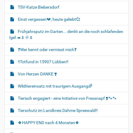
TSV-Katze Biebersdorf
Einst vergessen💔, heute geliebt💞
Frühjahrsputz im Garten... denkt an die noch schlafenden
Igel 🦔🌷🌞🌷
❓️Wer kennt oder vermisst mich❓️
‼️Totfund in 15907 Lübben‼️
Von Herzen DANKE ❣️
Wildtiereinsatz mit traurigem Ausgang🌈
Tierisch engagiert - eine Initiative von Fressnapf ❣️🐾🐾
Tierschutz im Landkreis Dahme Spreewald‼️
🍀HAPPY END nach 4 Monaten🍀